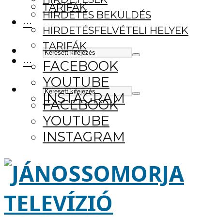
TARIFÁK
HIRDETÉS BEKÜLDÉS
···
HIRDETÉSFELVÉTELI HELYEK
TARIFÁK
···
FACEBOOK
YOUTUBE
INSTAGRAM
FACEBOOK
YOUTUBE
INSTAGRAM