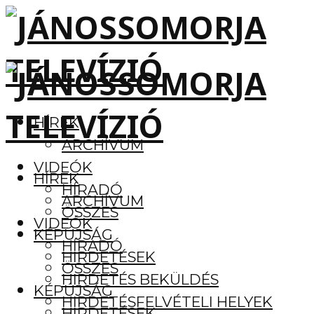
HÍREK
ARCHÍVUM
VIDEÓK
HÍREK
HÍRADÓ
ARCHÍVUM
ÖSSZES
VIDEÓK
KÉPÚJSÁG
HÍRADÓ
HIRDETÉSEK
ÖSSZES
HIRDETÉS BEKÜLDÉS
KÉPÚJSÁG
HIRDETÉSFELVÉTELI HELYEK
HIRDETÉSEK