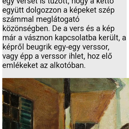
egy verset is tűzött, hogy a kettő
együtt dolgozzon a képeket szép
számmal meglátogató
közönségben. De a vers és a kép
már a vásznon kapcsolatba került, a
képről beugrik egy-egy verssor,
vagy épp a verssor ihlet, hoz elő
emlékeket az alkotóban.