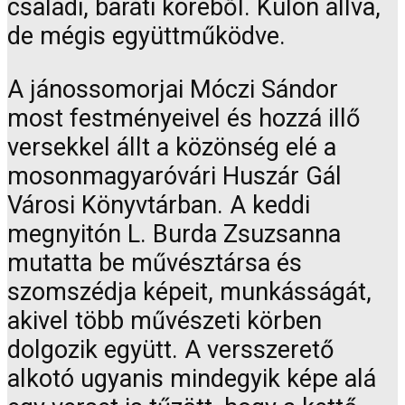
családi, baráti köréből. Külön állva,
de mégis együttműködve.
A jánossomorjai Móczi Sándor
most festményeivel és hozzá illő
versekkel állt a közönség elé a
mosonmagyaróvári Huszár Gál
Városi Könyvtárban. A keddi
megnyitón L. Burda Zsuzsanna
mutatta be művésztársa és
szomszédja képeit, munkásságát,
akivel több művészeti körben
dolgozik együtt. A versszerető
alkotó ugyanis mindegyik képe alá