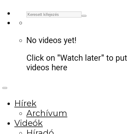
No videos yet!
Click on "Watch later" to put
videos here
Hírek
Archívum
Videók
Híradó