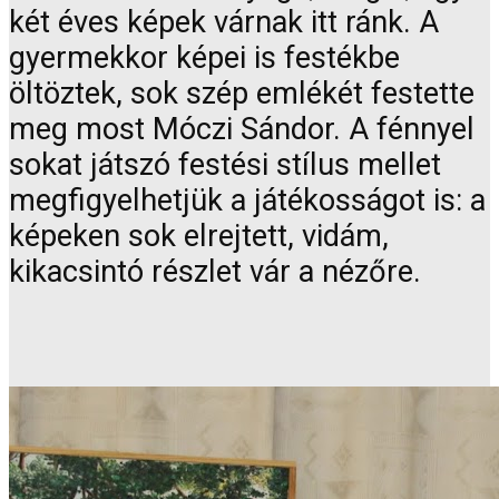
két éves képek várnak itt ránk. A
gyermekkor képei is festékbe
öltöztek, sok szép emlékét festette
meg most Móczi Sándor. A fénnyel
sokat játszó festési stílus mellet
megfigyelhetjük a játékosságot is: a
képeken sok elrejtett, vidám,
kikacsintó részlet vár a nézőre.