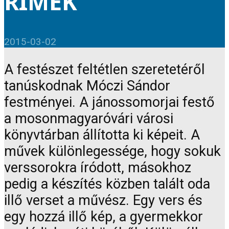
RÍMEK
2015-03-02
A festészet feltétlen szeretetéről
tanúskodnak Móczi Sándor
festményei. A jánossomorjai festő
a mosonmagyaróvári városi
könyvtárban állította ki képeit. A
művek különlegessége, hogy sokuk
verssorokra íródott, másokhoz
pedig a készítés közben talált oda
illő verset a művész. Egy vers és
egy hozzá illő kép, a gyermekkor