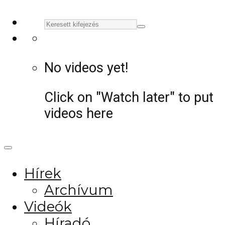
No videos yet!
Click on "Watch later" to put
videos here
Hírek
Archívum
Videók
Híradó