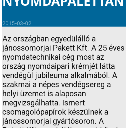
NYOMDAPALETTÁN
2015-03-02
Az országban egyedülálló a
jánossomorjai Pakett Kft. A 25 éves
nyomdatechnikai cég most az
ország nyomdaipari krémjét látta
vendégül jubileuma alkalmából. A
szakmai a népes vendégsereg a
helyi üzemet is alaposan
megvizsgálhatta. Ismert
csomagolópapírok készülnek a
jánossomorjai gyártósoron. A