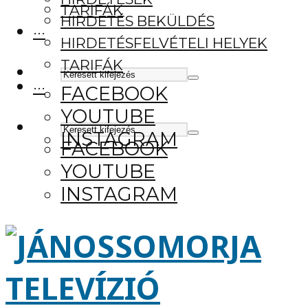
TARIFÁK
HIRDETÉS BEKÜLDÉS
···
HIRDETÉSFELVÉTELI HELYEK
TARIFÁK
···
FACEBOOK
YOUTUBE
INSTAGRAM
FACEBOOK
YOUTUBE
INSTAGRAM