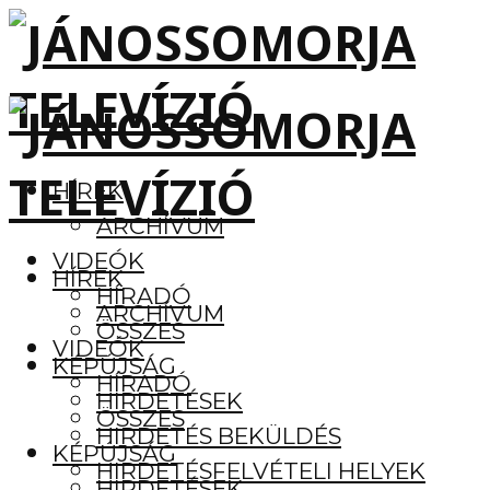
HÍREK
ARCHÍVUM
VIDEÓK
HÍREK
HÍRADÓ
ARCHÍVUM
ÖSSZES
VIDEÓK
KÉPÚJSÁG
HÍRADÓ
HIRDETÉSEK
ÖSSZES
HIRDETÉS BEKÜLDÉS
KÉPÚJSÁG
HIRDETÉSFELVÉTELI HELYEK
HIRDETÉSEK