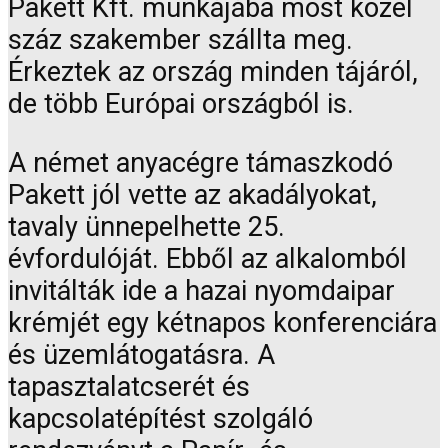
Pakett Kft. munkájába most közel
száz szakember szállta meg.
Érkeztek az ország minden tájáról,
de több Európai országból is.
A német anyacégre támaszkodó
Pakett jól vette az akadályokat,
tavaly ünnepelhette 25.
évfordulóját. Ebből az alkalomból
invitálták ide a hazai nyomdaipar
krémjét egy kétnapos konferenciára
és üzemlátogatásra. A
tapasztalatcserét és
kapcsolatépítést szolgáló