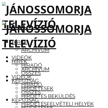
HÍREK
ARCHÍVUM
VIDEÓK
HÍREK
HÍRADÓ
ARCHÍVUM
ÖSSZES
VIDEÓK
KÉPÚJSÁG
HÍRADÓ
HIRDETÉSEK
ÖSSZES
HIRDETÉS BEKÜLDÉS
KÉPÚJSÁG
HIRDETÉSFELVÉTELI HELYEK
HIRDETÉSEK