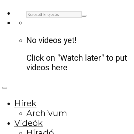
No videos yet!
Click on "Watch later" to put
videos here
Hírek
Archívum
Videók
Híradó