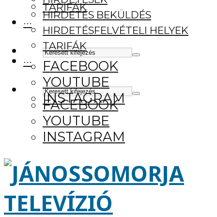
TARIFÁK
HIRDETÉS BEKÜLDÉS
···
HIRDETÉSFELVÉTELI HELYEK
TARIFÁK
···
FACEBOOK
YOUTUBE
INSTAGRAM
FACEBOOK
YOUTUBE
INSTAGRAM