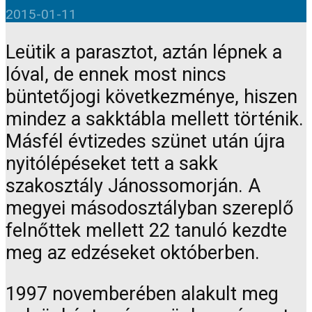
2015-01-11
Leütik a parasztot, aztán lépnek a
lóval, de ennek most nincs
büntetőjogi következménye, hiszen
mindez a sakktábla mellett történik.
Másfél évtizedes szünet után újra
nyitólépéseket tett a sakk
szakosztály Jánossomorján. A
megyei másodosztályban szereplő
felnőttek mellett 22 tanuló kezdte
meg az edzéseket októberben.
1997 novemberében alakult meg