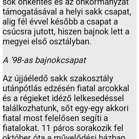
sok önkéntes és az önkormányzat
támogatásával a helyi sakk csapat,
alig fél évvel később a csapat a
csúcsra jutott, hiszen bajnok lett a
megyei első osztályban.
A ’98-as bajnokcsapat
Az újjáéledő sakk szakosztály
utánpótlás edzésén fiatal arcokkal
és a régieket idéző lelkesedéssel
találkozhatunk, sőt egy-egy akkori
fiatal most felelősen segíti a
fiatalokat. 11 páros sorakozik fel
október óta a művelődési házban