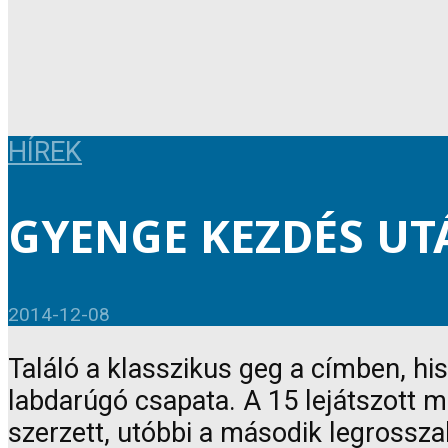
HÍREK
GYENGE KEZDÉS UT
2014-12-08
Találó a klasszikus geg a címben, his
labdarúgó csapata. A 15 lejátszott 
szerzett, utóbbi a második legrossza