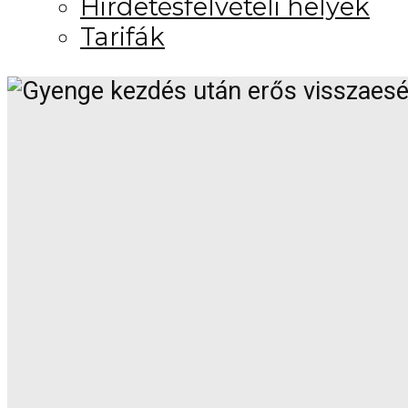
Hirdetésfelvételi helyek
Tarifák