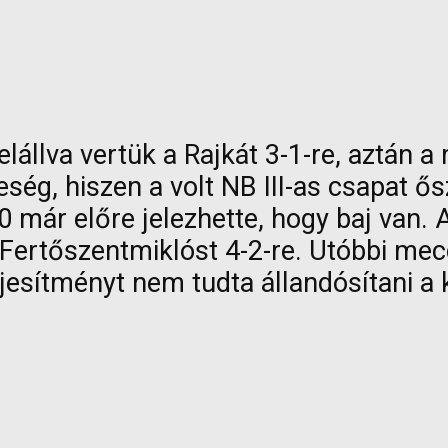
lállva vertük a Rajkát 3-1-re, aztán 
eség, hiszen a volt NB III-as csapat ő
0 már előre jelezhette, hogy baj van.
a Fertőszentmiklóst 4-2-re. Utóbbi m
ljesítményt nem tudta állandósítani a 