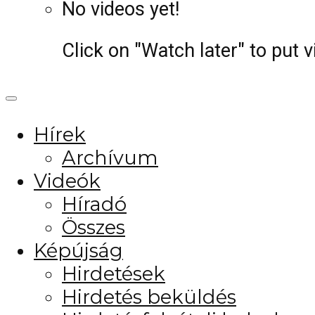
No videos yet!
Click on "Watch later" to put 
Hírek
Archívum
Videók
Híradó
Összes
Képújság
Hirdetések
Hirdetés beküldés