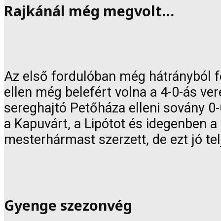
Rajkánál még megvolt…
Az első fordulóban még hátrányból fe
ellen még belefért volna a 4-0-ás ver
sereghajtó Petőháza elleni sovány 0-
a Kapuvárt, a Lipótot és idegenben 
mesterhármast szerzett, de ezt jó te
Gyenge szezonvég