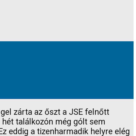
gel zárta az őszt a JSE felnőtt
 hét találkozón még gólt sem
Ez eddig a tizenharmadik helyre elég