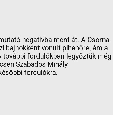
a mutató negatívba ment át. A Csorna
szi bajnokként vonult pihenőre, ám a
 A további fordulókban legyőztük még
eccsen Szabados Mihály
későbbi fordulókra.