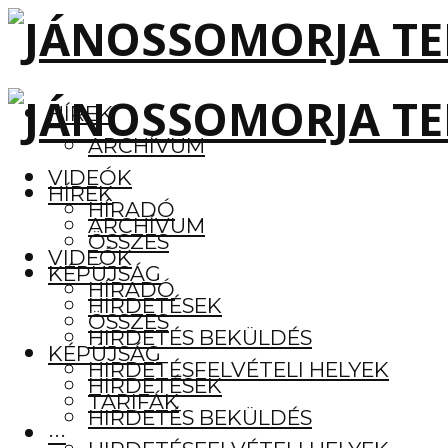
HÍREK
ARCHÍVUM
VIDEÓK
HÍREK
HÍRADÓ
ARCHÍVUM
ÖSSZES
VIDEÓK
KÉPÚJSÁG
HÍRADÓ
HIRDETÉSEK
ÖSSZES
HIRDETÉS BEKÜLDÉS
KÉPÚJSÁG
HIRDETÉSFELVÉTELI HELYEK
HIRDETÉSEK
TARIFÁK
HIRDETÉS BEKÜLDÉS
···