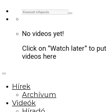
No videos yet!
Click on "Watch later" to put
videos here
Hírek
Archívum
Videók
Híradó