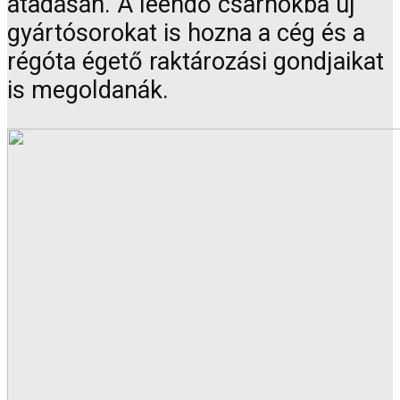
átadásán. A leendő csarnokba új
gyártósorokat is hozna a cég és a
régóta égető raktározási gondjaikat
is megoldanák.