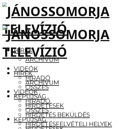
HÍREK
ARCHÍVUM
VIDEÓK
HÍREK
HÍRADÓ
ARCHÍVUM
ÖSSZES
VIDEÓK
KÉPÚJSÁG
HÍRADÓ
HIRDETÉSEK
ÖSSZES
HIRDETÉS BEKÜLDÉS
KÉPÚJSÁG
HIRDETÉSFELVÉTELI HELYEK
HIRDETÉSEK