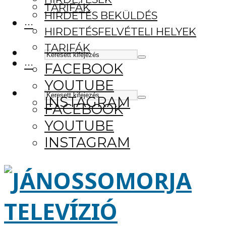
TARIFÁK
HIRDETÉS BEKÜLDÉS
···
HIRDETÉSFELVÉTELI HELYEK
TARIFÁK
···
FACEBOOK
YOUTUBE
INSTAGRAM
FACEBOOK
YOUTUBE
INSTAGRAM