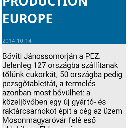
PRODUCTION
EUROPE
2014-10-14
Bővíti Jánossomorján a PEZ.
Jelenleg 127 országba szállítanak
tőlünk cukorkát, 50 országba pedig
pezsgőtablettát, a termelés
azonban most bővülhet: a
közeljövőben egy új gyártó- és
raktárcsarnokot épít a cég az üzem
Mosonmagyaróvár felé eső