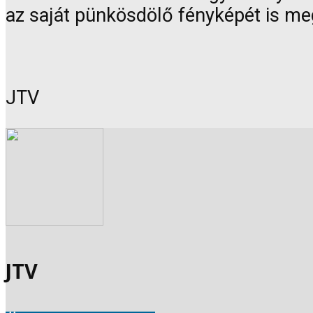
az saját pünkösdölő fényképét is m
JTV
JTV