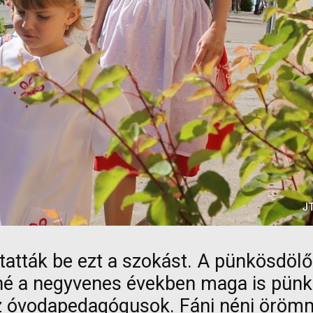
tták be ezt a szokást. A pünkösdölők 
né a negyvenes években maga is pünkö
az óvodapedagógusok. Fáni néni öröm