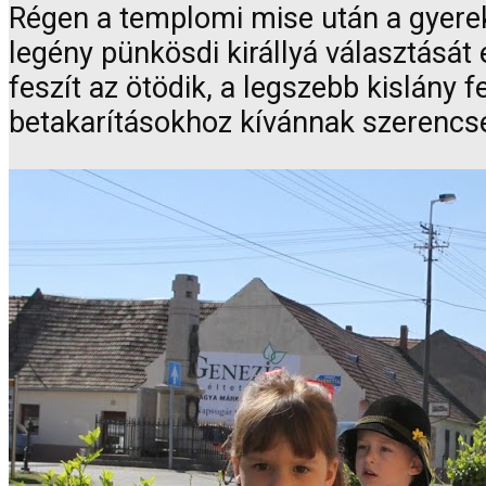
Régen a templomi mise után a gyere
legény pünkösdi királlyá választását é
feszít az ötödik, a legszebb kislány f
betakarításokhoz kívánnak szerencsé