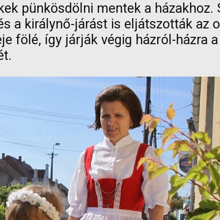
kek pünkösdölni mentek a házakhoz. 
s a királynő-járást is eljátszották az 
eje fölé, így járják végig házról-házra
t.