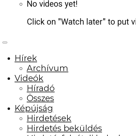
No videos yet!
Click on "Watch later" to put 
Hírek
Archívum
Videók
Híradó
Összes
Képújság
Hirdetések
Hirdetés beküldés