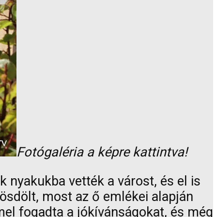
Fotógaléria a képre kattintva!
nyakukba vették a várost, és el is
sdölt, most az ő emlékei alapján
mel fogadta a jókívánságokat, és még