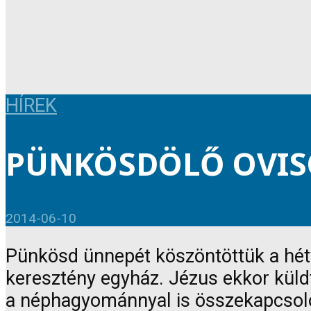
HÍREK
PÜNKÖSDÖLŐ OVI
2014-06-10
Pünkösd ünnepét köszöntöttük a hétvé
keresztény egyház. Jézus ekkor küldt
a néphagyománnyal is összekapcsoló