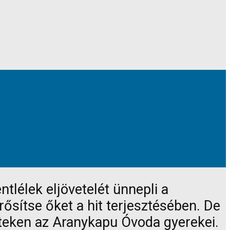
lélek eljövetelét ünnepli a
ősítse őket a hit terjesztésében. De
teken az Aranykapu Óvoda gyerekei.