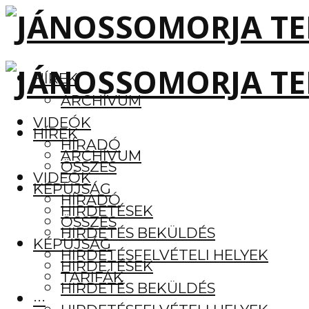
HÍREK
ARCHÍVUM
VIDEÓK
HÍREK
HÍRADÓ
ARCHÍVUM
ÖSSZES
VIDEÓK
KÉPÚJSÁG
HÍRADÓ
HIRDETÉSEK
ÖSSZES
HIRDETÉS BEKÜLDÉS
KÉPÚJSÁG
HIRDETÉSFELVÉTELI HELYEK
HIRDETÉSEK
TARIFÁK
HIRDETÉS BEKÜLDÉS
···