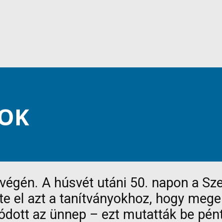
SOK
gén. A húsvét utáni 50. napon a Szent
e el azt a tanítványokhoz, hogy meger
dott az ünnep – ezt mutatták be pén