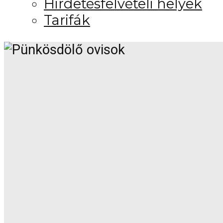
Hirdetésfelvételi helyek
Tarifák