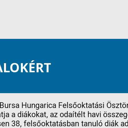
ALOKÉRT
 Bursa Hungarica Felsőoktatási Ösztö
a a diákokat, az odaítélt havi összeg
sen 38, felsőoktatásban tanuló diák a