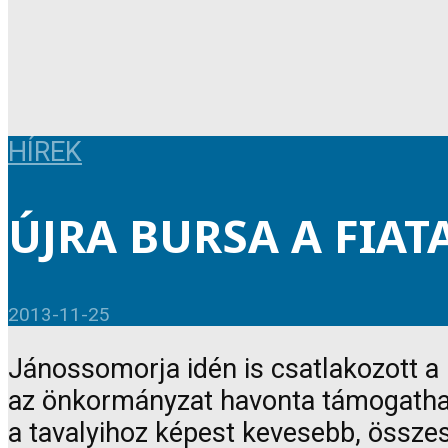
HÍREK
ÚJRA BURSA A FIAT
2013-11-25
Jánossomorja idén is csatlakozott a
az önkormányzat havonta támogathatj
a tavalyihoz képest kevesebb, össze