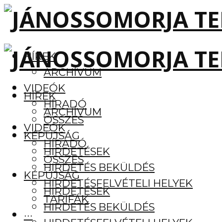
HÍREK
ARCHÍVUM
VIDEÓK
HÍREK
HÍRADÓ
ARCHÍVUM
ÖSSZES
VIDEÓK
KÉPÚJSÁG
HÍRADÓ
HIRDETÉSEK
ÖSSZES
HIRDETÉS BEKÜLDÉS
KÉPÚJSÁG
HIRDETÉSFELVÉTELI HELYEK
HIRDETÉSEK
TARIFÁK
HIRDETÉS BEKÜLDÉS
···