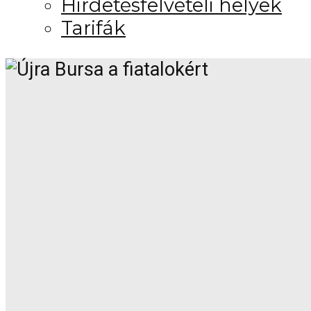
Hirdetésfelvételi helyek
Tarifák