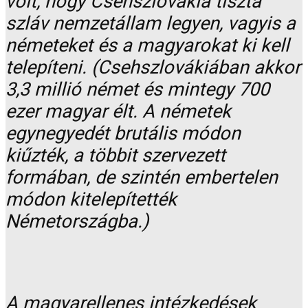
volt, hogy Csehszlovákia tiszta
szláv nemzetállam legyen, vagyis a
németeket és a magyarokat ki kell
telepíteni. (Csehszlovákiában akkor
3,3 millió német és mintegy 700
ezer magyar élt. A németek
egynegyedét brutális módon
kiűzték, a többit szervezett
formában, de szintén embertelen
módon kitelepítették
Németországba.)
A magyarellenes intézkedések