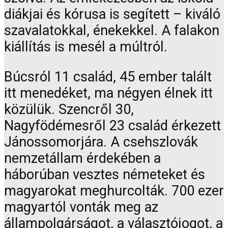
diákjai és kórusa is segített – kiváló
szavalatokkal, énekekkel. A falakon
kiállítás is mesél a múltról.
Búcsról 11 család, 45 ember talált
itt menedéket, ma négyen élnek itt
közülük. Szencről 30,
Nagyfödémesről 23 család érkezett
Jánossomorjára. A csehszlovák
nemzetállam érdekében a
háborúban vesztes németeket és
magyarokat meghurcolták. 700 ezer
magyartól vonták meg az
állampolgárságot, a választójogot, a