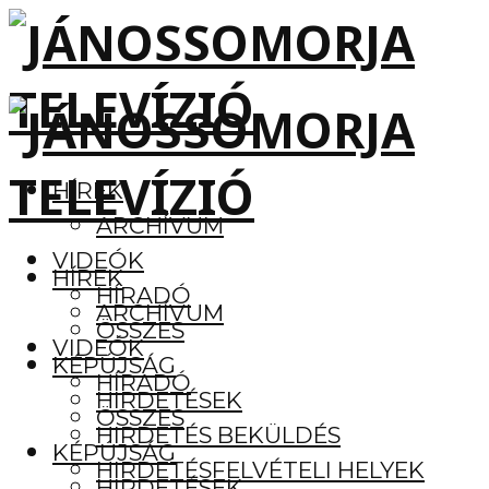
HÍREK
ARCHÍVUM
VIDEÓK
HÍREK
HÍRADÓ
ARCHÍVUM
ÖSSZES
VIDEÓK
KÉPÚJSÁG
HÍRADÓ
HIRDETÉSEK
ÖSSZES
HIRDETÉS BEKÜLDÉS
KÉPÚJSÁG
HIRDETÉSFELVÉTELI HELYEK
HIRDETÉSEK