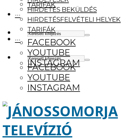
TARIFÁK
HIRDETÉS BEKÜLDÉS
···
HIRDETÉSFELVÉTELI HELYEK
TARIFÁK
···
FACEBOOK
YOUTUBE
INSTAGRAM
FACEBOOK
YOUTUBE
INSTAGRAM