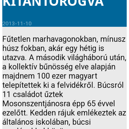
KITÁNTOROGVA
2013-11-10
Fűtetlen marhavagonokban, mínusz
húsz fokban, akár egy hétig is
utazva. A második világháború után,
a kollektív bűnösség elve alapján
majdnem 100 ezer magyart
telepítettek ki a felvidékről. Búcsról
11 családot űztek
Mosonszentjánosra épp 65 évvel
ezelőtt. Kedden rájuk emlékeztek az
általános iskolában, búcsi