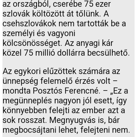
az országból, cserébe 75 ezer
szlovák költözött át tőlünk. A
csehszlovákok nem tartották be a
személyi és vagyoni
kölcsönösséget. Az anyagi kár
közel 75 millió dollárra becsülhető.
Az egykori elűzöttek számára az
ünnepség felemelő érzés volt –
mondta Posztós Ferencné. – „Ez a
megünneplés nagyon jól esett, így
könnyebben felejti az ember azt a
sok rosszat. Megnyugvás is, bár
megbocsájtani lehet, felejteni nem.