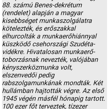
88. számú Benes-dekrétum
(rendelet) alapján a magyar
kisebbséget munkaszolgálatra
kötelezték, és erőszakkal
elhurcolták a munkaerőhiánnyal
küszködő csehországi Szudéta-
vidékre. Hivatalosan munkaerő-
toborzásnak nevezték, valójában
kényszerközmunka volt,
elszenvedői pedig
rabszolgamunkának mondták. Két
hullámban hajtották végre. Az első
1945 végén másfél hónapig tartott.
100 ezer főt terveztek, tízezer