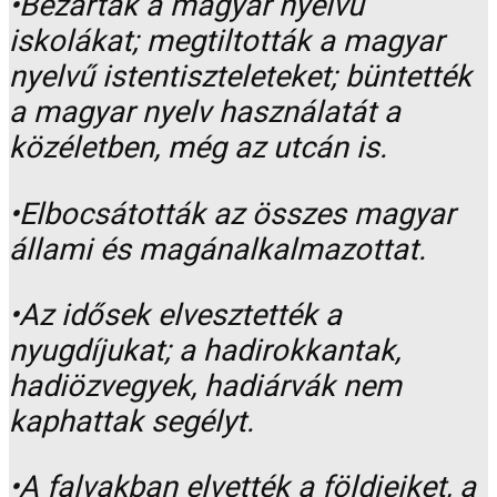
•Bezárták a magyar nyelvű
iskolákat; megtiltották a magyar
nyelvű istentiszteleteket; büntették
a magyar nyelv használatát a
közéletben, még az utcán is.
•Elbocsátották az összes magyar
állami és magánalkalmazottat.
•Az idősek elvesztették a
nyugdíjukat; a hadirokkantak,
hadiözvegyek, hadiárvák nem
kaphattak segélyt.
•A falvakban elvették a földjeiket, a