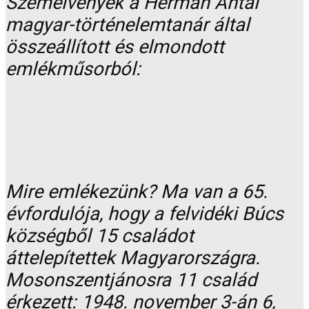
Szemelvények a Herman Antal
magyar-történelemtanár által
összeállított és elmondott
emlékműsorból:
Mire emlékezünk? Ma van a 65.
évfordulója, hogy a felvidéki Búcs
községből 15 családot
áttelepítettek Magyarországra.
Mosonszentjánosra 11 család
érkezett: 1948. november 3-án 6,