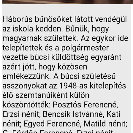
Háborús bűnösöket látott vendégül
az iskola kedden. Bűnük, hogy
magyarnak születtek. Az egykor ide
telepítettek és a polgármester
vezette búcsi küldöttség egyaránt
azért jött, hogy közösen
emlékezzünk. A búcsi születésű
asszonyokat az 1948-as kitelepítés
élő szemtanúiként külön
köszöntötték: Posztós Ferencné,
Erzsi nénit; Bencsik Istvánné, Kati
nénit; Egyed Ferencné, Matild nénit;