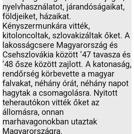
nyelvhasználatot, járandóságaikat,
földjeiket, házaikat.
Kényszermunkára vitték,
kitoloncoltak, szlovakizáltak őket. A
lakosságcsere Magyarország és
Csehszlovákia között ’47 tavasza és
’48 ősze között zajlott. A katonaság,
rendőrség körbevette a magyar
falvakat, néhány órát, néhány napot
hagytak a csomagolásra. Nyitott
teherautókon vitték őket az
állomásra, onnan
marhavagonokban utaztak
Magyarországra.