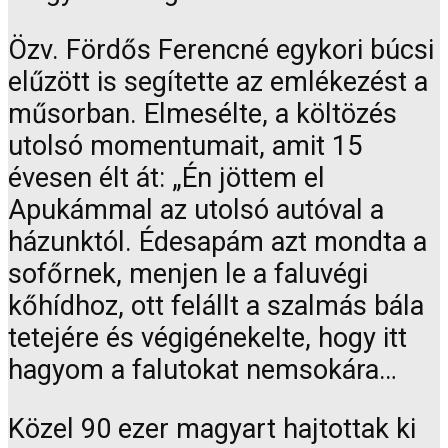
Özv. Fördős Ferencné egykori búcsi
elűzött is segítette az emlékezést a
műsorban. Elmesélte, a költözés
utolsó momentumait, amit 15
évesen élt át: „Én jöttem el
Apukámmal az utolsó autóval a
házunktól. Édesapám azt mondta a
sofőrnek, menjen le a faluvégi
kőhídhoz, ott felállt a szalmás bála
tetejére és végigénekelte, hogy itt
hagyom a falutokat nemsokára…
Közel 90 ezer magyart hajtottak ki