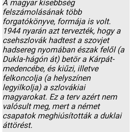
A magyar kisebbség
felszámolásának több
forgatókönyve, formája is volt.
1944 nyarán azt tervezték, hogy a
csehszlovák hadtest a szovjet
hadsereg nyomában észak felől (a
Dukla-hágón át) betör a Kárpát-
medencébe, és kiűzi, illetve
felkoncolja (a helyszínen
legyilkolja) a szlovákiai
magyarokat. Ez a terv azért nem
valósult meg, mert a német
csapatok meghiúsították a duklai
áttörést.