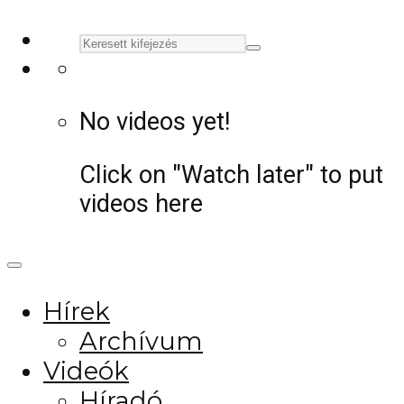
No videos yet!
Click on "Watch later" to put
videos here
Hírek
Archívum
Videók
Híradó