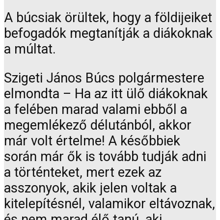
A búcsiak örültek, hogy a földijeiket
befogadók megtanítják a diákoknak
a múltat.
Szigeti János Búcs polgármestere
elmondta – Ha az itt ülő diákoknak
a felében marad valami ebből a
megemlékező délutánból, akkor
már volt értelme! A későbbiek
során már ők is tovább tudják adni
a történteket, mert ezek az
asszonyok, akik jelen voltak a
kitelepítésnél, valamikor eltávoznak,
és nem marad élő tanú, aki