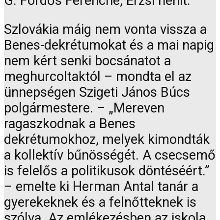
G. Fördős Ferencné, Erzsi nénit.
Szlovákia máig nem vonta vissza a
Benes-dekrétumokat és a mai napig
nem kért senki bocsánatot a
meghurcoltaktól – mondta el az
ünnepségen Szigeti János Búcs
polgármestere. – „Mereven
ragaszkodnak a Benes
dekrétumokhoz, melyek kimondták
a kollektív bűnösségét. A csecsemő
is felelős a politikusok döntéséért.”
– emelte ki Herman Antal tanár a
gyerekeknek és a felnőtteknek is
szólva. Az emlékezésben az iskola