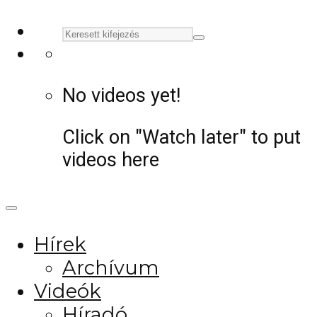
No videos yet!
Click on "Watch later" to put
videos here
Hírek
Archívum
Videók
Híradó