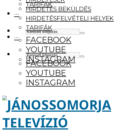
TARIFÁK
HIRDETÉS BEKÜLDÉS
···
HIRDETÉSFELVÉTELI HELYEK
TARIFÁK
···
FACEBOOK
YOUTUBE
INSTAGRAM
FACEBOOK
YOUTUBE
INSTAGRAM