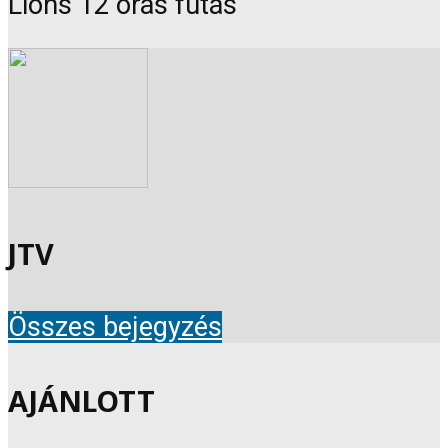
Lions 12 órás futás
JTV
Összes bejegyzés
AJÁNLOTT