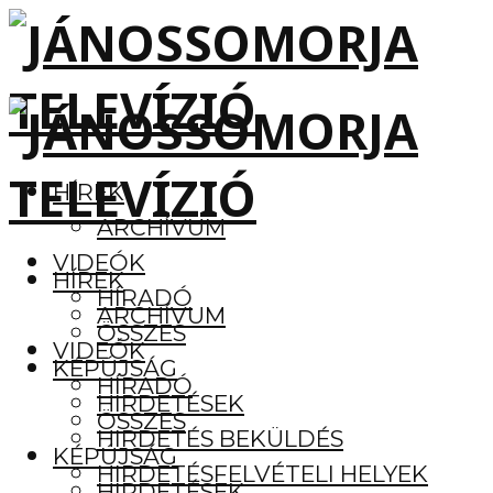
HÍREK
ARCHÍVUM
VIDEÓK
HÍREK
HÍRADÓ
ARCHÍVUM
ÖSSZES
VIDEÓK
KÉPÚJSÁG
HÍRADÓ
HIRDETÉSEK
ÖSSZES
HIRDETÉS BEKÜLDÉS
KÉPÚJSÁG
HIRDETÉSFELVÉTELI HELYEK
HIRDETÉSEK