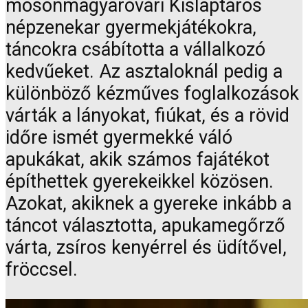
mosonmagyaróvári Kislaptáros
népzenekar gyermekjátékokra,
táncokra csábította a vállalkozó
kedvűeket. Az asztaloknál pedig a
különböző kézműves foglalkozások
várták a lányokat, fiúkat, és a rövid
időre ismét gyermekké váló
apukákat, akik számos fajátékot
építhettek gyerekeikkel közösen.
Azokat, akiknek a gyereke inkább a
táncot választotta, apukamegőrző
várta, zsíros kenyérrel és üdítővel,
fröccsel.