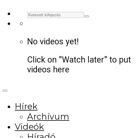
No videos yet!
Click on "Watch later" to put
videos here
Hírek
Archívum
Videók
Híradó