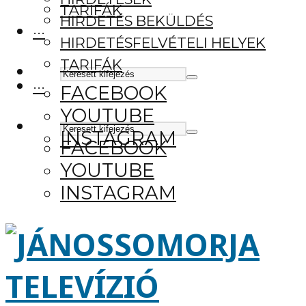
TARIFÁK
HIRDETÉS BEKÜLDÉS
···
HIRDETÉSFELVÉTELI HELYEK
TARIFÁK
···
FACEBOOK
YOUTUBE
INSTAGRAM
FACEBOOK
YOUTUBE
INSTAGRAM