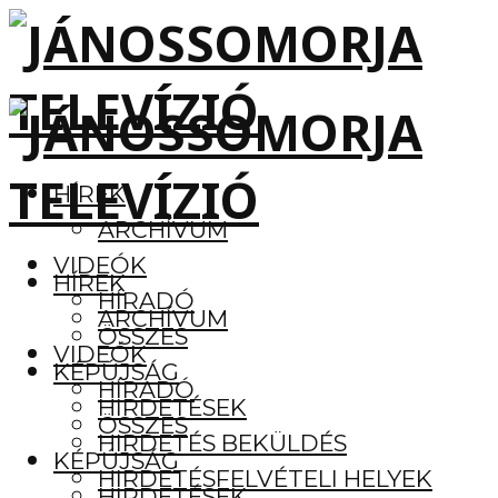
HÍREK
ARCHÍVUM
VIDEÓK
HÍREK
HÍRADÓ
ARCHÍVUM
ÖSSZES
VIDEÓK
KÉPÚJSÁG
HÍRADÓ
HIRDETÉSEK
ÖSSZES
HIRDETÉS BEKÜLDÉS
KÉPÚJSÁG
HIRDETÉSFELVÉTELI HELYEK
HIRDETÉSEK