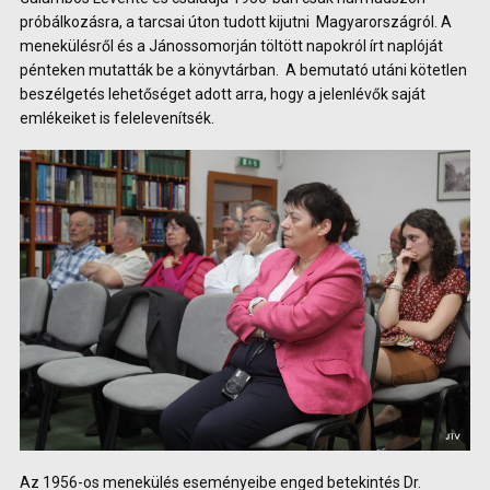
próbálkozásra, a tarcsai úton tudott kijutni Magyarországról. A
menekülésről és a Jánossomorján töltött napokról írt naplóját
pénteken mutatták be a könyvtárban. A bemutató utáni kötetlen
beszélgetés lehetőséget adott arra, hogy a jelenlévők saját
emlékeiket is felelevenítsék.
Az 1956-os menekülés eseményeibe enged betekintés Dr.