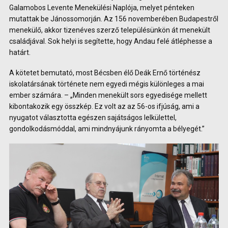
Galamobos Levente Menekülési Naplója, melyet pénteken
mutattak be Jánossomorján. Az 156 novemberében Budapestről
menekülő, akkor tizenéves szerző településünkön át menekült
családjával. Sok helyi is segítette, hogy Andau felé átléphesse a
határt.
A kötetet bemutató, most Bécsben élő Deák Ernő történész
iskolatársának története nem egyedi mégis különleges a mai
ember számára. – „Minden menekült sors egyedisége mellett
kibontakozik egy összkép. Ez volt az az 56-os ifjúság, ami a
nyugatot választotta egészen sajátságos lelkülettel,
gondolkodásmóddal, ami mindnyájunk rányomta a bélyegét.”