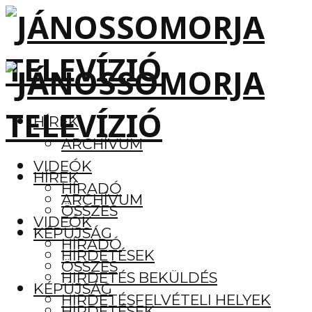
HÍREK
ARCHÍVUM
VIDEÓK
HÍREK
HÍRADÓ
ARCHÍVUM
ÖSSZES
VIDEÓK
KÉPÚJSÁG
HÍRADÓ
HIRDETÉSEK
ÖSSZES
HIRDETÉS BEKÜLDÉS
KÉPÚJSÁG
HIRDETÉSFELVÉTELI HELYEK
HIRDETÉSEK