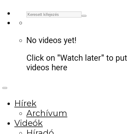
No videos yet!
Click on "Watch later" to put
videos here
Hírek
Archívum
Videók
Híradó