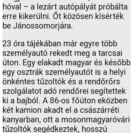
hóval – a lezárt autópályát próbálta
erre kikerülni. Őt közösen kísérték
be Jánossomorjára.
23 óra tájékában már egyre több
személyautó rekedt meg a tarcsai
úton. Egy elakadt magyar és később
egy osztrák személyautót is a helyi
önkéntes tűzoltók és a rendőrőrs
szolgálatot adó rendőrei segítettek
ki a bajból. A 86-os főúton eközben
két kamion akadt el a császárréti
kanyarban, ott a mosonmagyaróvári
tűzoltók segédkeztek, hosszú