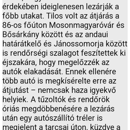
érdekében ideiglenesen lezárják a
főbb utakat. Tilos volt az átjárás a
86-os főúton Mosonmagyaróvár és
Bősárkány között és az andaui
határátkelő és Jánossomorja között
is rendőrségi szalagot feszítettek ki
éjszakára, hogy megelőzzék az
autók elakadását. Ennek ellenére
több autó is megkísérelte erre az
átjutást – nemcsak haza igyekvő
helyiek. A tűzoltók és rendőrök
óriás megdöbbenésére a lezárás
után egy autószállító tréler is
megjelent a tarcsai úton, küzdve a