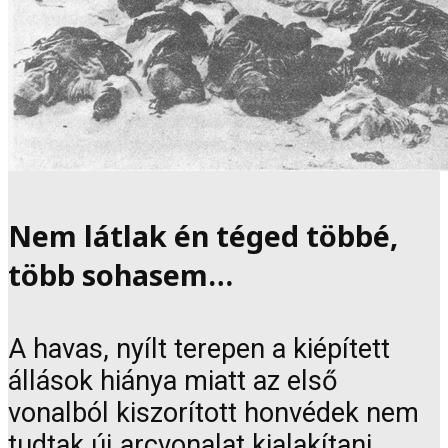
Nem látlak én téged többé,
több sohasem…
A havas, nyílt terepen a kiépített
állások hiánya miatt az első
vonalból kiszorított honvédek nem
tudtak új arcvonalat kialakítani.