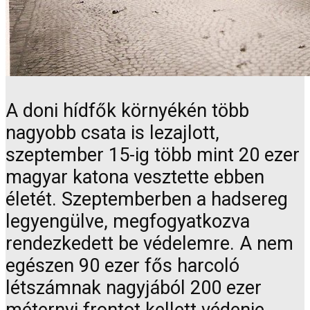
A doni hídfők környékén több
nagyobb csata is lezajlott,
szeptember 15-ig több mint 20 ezer
magyar katona vesztette ebben
életét. Szeptemberben a hadsereg
legyengülve, megfogyatkozva
rendezkedett be védelemre. A nem
egészen 90 ezer fős harcoló
létszámnak nagyjából 200 ezer
méternyi frontot kellett védenie.