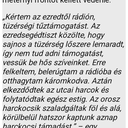
„Kértem az ezredtől rádión,
tüzérségi tűztámogatást. Az
ezredsegédtiszt közölte, hogy
sajnos a tüzérség lőszere lemaradt,
így nem tud adni támogatást,
vessük be hős szíveinket. Erre
felkeltem, belerúgtam a rádióba és
otthagytam káromkodva. Aztán
elkezdődtek az utcai harcok és
folytatódtak egész estig. Az orosz
harckocsik szaladgáltak föl és alá,
körülbelül hatszor kaptunk aznap
harckocsi támadást.” – egy