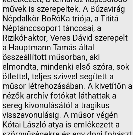
művek is szerepeltek. A Búzavirág
Népdalkör BoRóKa triója, a Tititá
Néptánccsoport táncosai, a
RizikóFaktor, Veres Dávid szerepelt
a Hauptmann Tamás által
összeállított műsorban, aki
elmondta, mindenki első szóra, sok
ötlettel, teljes szívvel segített a
műsor létrehozásában. A kivetítőn a
nézők archív fotókat láthattak a
sereg kivonulásától a tragikus
visszavonulásig. A műsor végén
Kótai László atya is emlékezett a
szörnyűségekre és egy doni fohászt