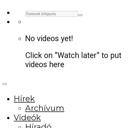
No videos yet!
Click on "Watch later" to put
videos here
Hírek
Archívum
Videók
Híradó