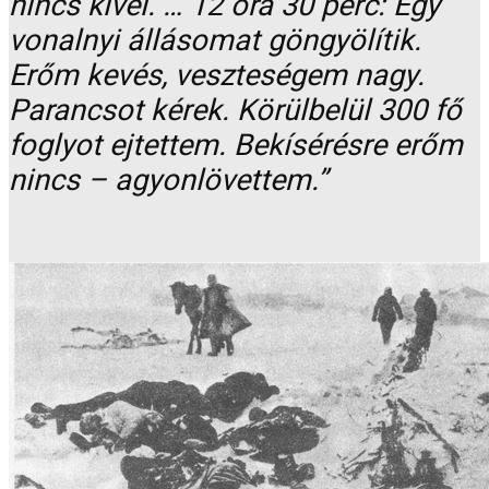
nincs kivel. … 12 óra 30 perc: Egy
vonalnyi állásomat göngyölítik.
Erőm kevés, veszteségem nagy.
Parancsot kérek. Körülbelül 300 fő
foglyot ejtettem. Bekísérésre erőm
nincs – agyonlövettem.”