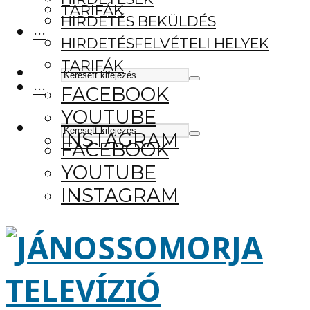
TARIFÁK
HIRDETÉS BEKÜLDÉS
···
HIRDETÉSFELVÉTELI HELYEK
TARIFÁK
···
FACEBOOK
YOUTUBE
INSTAGRAM
FACEBOOK
YOUTUBE
INSTAGRAM