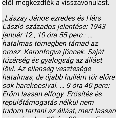
elől megkezdték a visszavonulást.
„Lászay János ezredes és Hárs
László százados jelentése: 1943
január 12., 10 óra 55 perc.: …
hatalmas tömegben támad az
orosz. Karonfogva jönnek. Saját
tüzérség és gyalogság az állást
lövi. Az ellenség vesztesége
hatalmas, de újabb hullám tör előre
sok harckocsival. … 9 óra 40 perc:
Erőm lassan elfogy. Erősítés és
repülőtámogatás nélkül nem
tudom tartani az állást, mert lassan