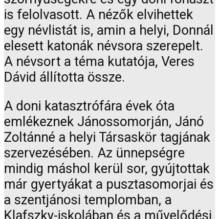
is felolvasott. A nézők elvihettek
egy névlistát is, amin a helyi, Donnál
elesett katonák névsora szerepelt.
A névsort a téma kutatója, Veres
Dávid állította össze.
A doni katasztrófára évek óta
emlékeznek Jánossomorján, Jánó
Zoltánné a helyi Társaskör tagjának
szervezésében. Az ünnepségre
mindig máshol kerül sor, gyújtottak
már gyertyákat a pusztasomorjai és
a szentjánosi templomban, a
Klafszky-iskolában és a művelődési