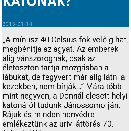
KATONÁK?
2013-01-14
„A mínusz 40 Celsius fok velőig hat,
megbénítja az agyat. Az emberek
alig vánszorognak, csak az
életösztön tartja mozgásban a
lábukat, de fegyvert már alig látni a
kezekben, nem bírják…” Mára több
mint negyven, a Donnál elesett helyi
katonáról tudunk Jánossomorján.
Rájuk és minden honvédre
emlékeztünk az urivi áttörés 70.