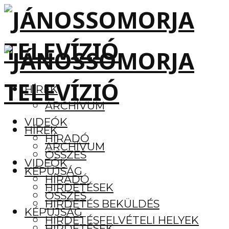
HÍREK
ARCHÍVUM
VIDEÓK
HÍREK
HÍRADÓ
ARCHÍVUM
ÖSSZES
VIDEÓK
KÉPÚJSÁG
HÍRADÓ
HIRDETÉSEK
ÖSSZES
HIRDETÉS BEKÜLDÉS
KÉPÚJSÁG
HIRDETÉSFELVÉTELI HELYEK
HIRDETÉSEK