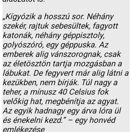
„Kígyózik a hosszú sor. Néhány
szekér, rajtuk sebesültek, fagyott
katonák, néhány géppisztoly,
golyószóró, egy géppuska. Az
emberek alig vánszorognak, csak
az életösztön tartja mozgásban a
lábukat. De fegyvert már alig látni a
kezükben, nem bírják. Túl nagy a
teher, a mínusz 40 Celsius fok
velőkig hat, megbénítja az agyat.
Az egyik hadnagy egy árva lóra ül
és énekelni kezd.” – egy honvéd
emlékezése