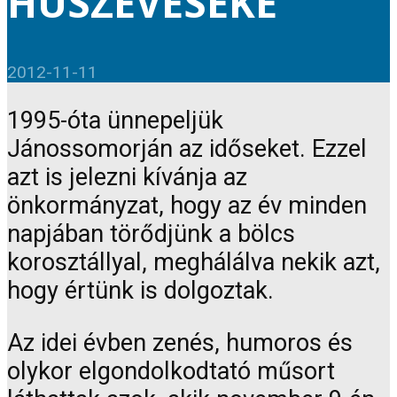
HÚSZÉVESEKÉ
2012-11-11
1995-óta ünnepeljük
Jánossomorján az időseket. Ezzel
azt is jelezni kívánja az
önkormányzat, hogy az év minden
napjában törődjünk a bölcs
korosztállyal, meghálálva nekik azt,
hogy értünk is dolgoztak.
Az idei évben zenés, humoros és
olykor elgondolkodtató műsort