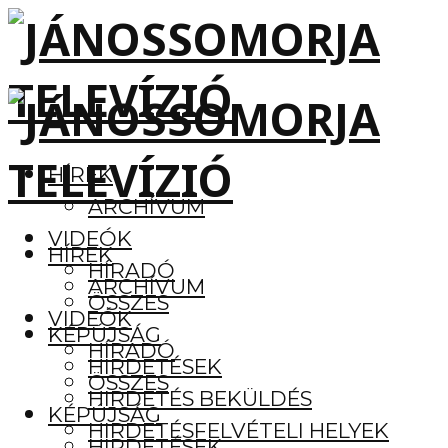
HÍREK
ARCHÍVUM
VIDEÓK
HÍREK
HÍRADÓ
ARCHÍVUM
ÖSSZES
VIDEÓK
KÉPÚJSÁG
HÍRADÓ
HIRDETÉSEK
ÖSSZES
HIRDETÉS BEKÜLDÉS
KÉPÚJSÁG
HIRDETÉSFELVÉTELI HELYEK
HIRDETÉSEK