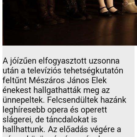
A jóízűen elfogyasztott uzsonna
után a televíziós tehetségkutatón
feltűnt Mészáros János Elek
énekest hallgathatták meg az
ünnepeltek. Felcsendültek hazánk
leghíresebb opera és operett
slágerei, de táncdalokat is
hallhattunk. Az előadás végére a