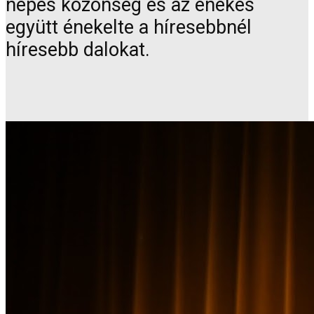
népes közönség és az énekes
együtt énekelte a híresebbnél
híresebb dalokat.