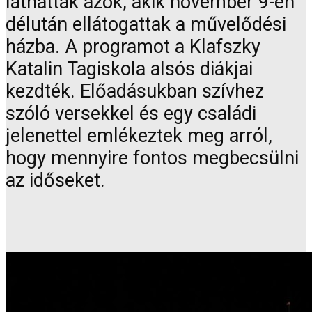
láthattak azok, akik november 9-én
délután ellátogattak a művelődési
házba. A programot a Klafszky
Katalin Tagiskola alsós diákjai
kezdték. Előadásukban szívhez
szóló versekkel és egy családi
jelenettel emlékeztek meg arról,
hogy mennyire fontos megbecsülni
az időseket.