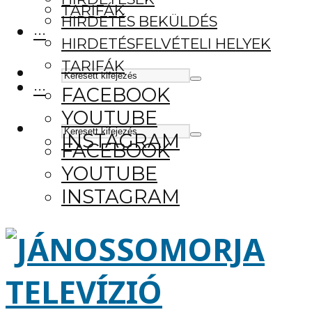
TARIFÁK
HIRDETÉS BEKÜLDÉS
···
HIRDETÉSFELVÉTELI HELYEK
TARIFÁK
···
FACEBOOK
YOUTUBE
INSTAGRAM
FACEBOOK
YOUTUBE
INSTAGRAM