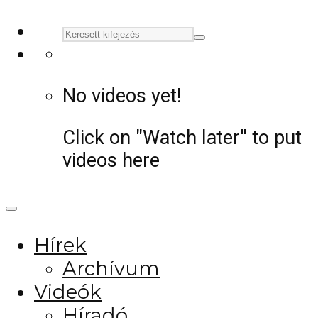
No videos yet!
Click on "Watch later" to put
videos here
Hírek
Archívum
Videók
Híradó