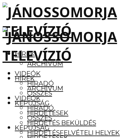
HÍREK
ARCHÍVUM
VIDEÓK
HÍREK
HÍRADÓ
ARCHÍVUM
ÖSSZES
VIDEÓK
KÉPÚJSÁG
HÍRADÓ
HIRDETÉSEK
ÖSSZES
HIRDETÉS BEKÜLDÉS
KÉPÚJSÁG
HIRDETÉSFELVÉTELI HELYEK
HIRDETÉSEK