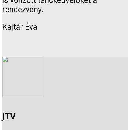
is vonzott tánckedvelőket a
rendezvény.
Kajtár Éva
JTV