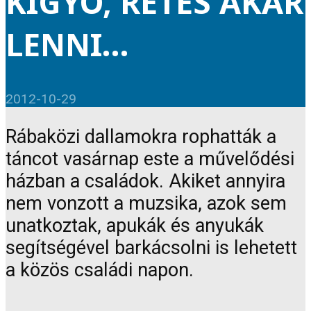
KÍGYÓ, RÉTES AKAR
LENNI…
2012-10-29
Rábaközi dallamokra rophatták a
táncot vasárnap este a művelődési
házban a családok. Akiket annyira
nem vonzott a muzsika, azok sem
unatkoztak, apukák és anyukák
segítségével barkácsolni is lehetett
a közös családi napon.