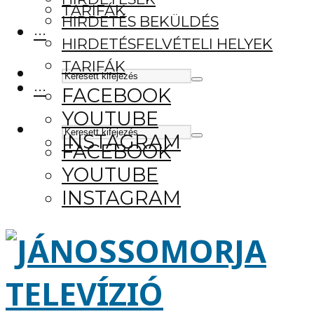
TARIFÁK
HIRDETÉS BEKÜLDÉS
···
HIRDETÉSFELVÉTELI HELYEK
TARIFÁK
···
FACEBOOK
YOUTUBE
INSTAGRAM
FACEBOOK
YOUTUBE
INSTAGRAM