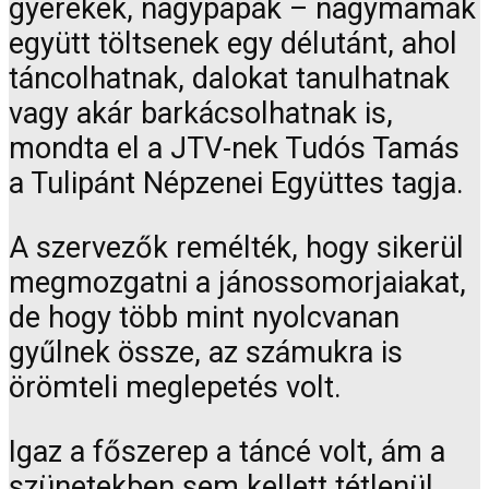
gyerekek, nagypapák – nagymamák
együtt töltsenek egy délutánt, ahol
táncolhatnak, dalokat tanulhatnak
vagy akár barkácsolhatnak is,
mondta el a JTV-nek Tudós Tamás
a Tulipánt Népzenei Együttes tagja.
A szervezők remélték, hogy sikerül
megmozgatni a jánossomorjaiakat,
de hogy több mint nyolcvanan
gyűlnek össze, az számukra is
örömteli meglepetés volt.
Igaz a főszerep a táncé volt, ám a
szünetekben sem kellett tétlenül