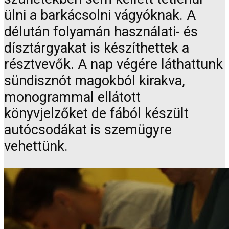
ülni a barkácsolni vágyóknak. A
délután folyamán használati- és
dísztárgyakat is készíthettek a
résztvevők. A nap végére láthattunk
sündisznót magokból kirakva,
monogrammal ellátott
könyvjelzőket de fából készült
autócsodákat is szemügyre
vehettünk.