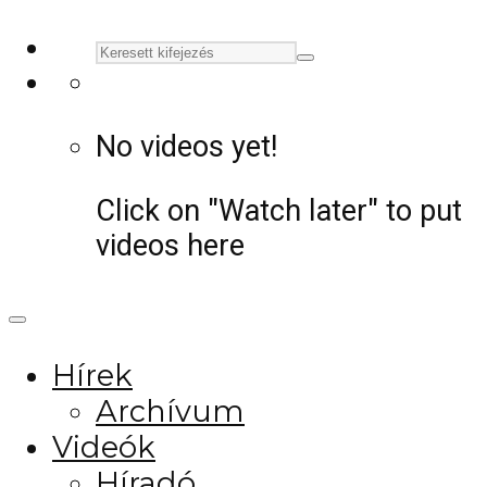
No videos yet!
Click on "Watch later" to put
videos here
Hírek
Archívum
Videók
Híradó