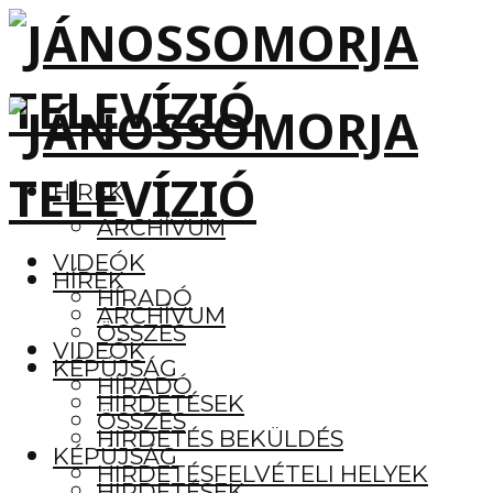
HÍREK
ARCHÍVUM
VIDEÓK
HÍREK
HÍRADÓ
ARCHÍVUM
ÖSSZES
VIDEÓK
KÉPÚJSÁG
HÍRADÓ
HIRDETÉSEK
ÖSSZES
HIRDETÉS BEKÜLDÉS
KÉPÚJSÁG
HIRDETÉSFELVÉTELI HELYEK
HIRDETÉSEK