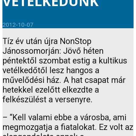
VETÉLKEDÜNK
2012-10-07
Tíz év után újra NonStop
Jánossomorján: Jövő héten
péntektől szombat estig a kultikus
vetélkedőtől lesz hangos a
művelődési ház. A hat csapat már
hetekkel ezelőtt elkezdte a
felkészülést a versenyre.
– “Kell valami ebbe a városba, ami
megmozgatja a fiatalokat. Ez volt az