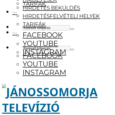
TARIFÁK
HIRDETÉS BEKÜLDÉS
···
HIRDETÉSFELVÉTELI HELYEK
TARIFÁK
···
FACEBOOK
YOUTUBE
INSTAGRAM
FACEBOOK
YOUTUBE
INSTAGRAM