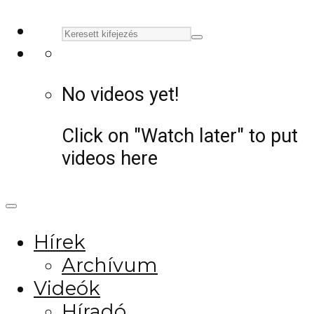
No videos yet!
Click on "Watch later" to put
videos here
Hírek
Archívum
Videók
Híradó