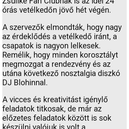
Zsülike Fan Clubnak is az idei 24
órás vetélkedőn jövő hét végén.
A szervezők elmondták, hogy nagy
az érdeklődés a vetélkedő iránt, a
csapatok is nagyon lelkesek.
Remélik, hogy minden korosztályt
megmozgat a rendezvény és az
utána következő nosztalgia diszkó
DJ Blohinnal.
A vicces és kreativitást igénylő
feladatok titkosak, de már az
előzetes feladatok között is sok
készülni valójuk is volt a