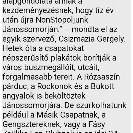
alapgondolata annak a
kezdeményezésnek, hogy tíz év
után újra NonStopoljunk
Jánossomorján.” – mondta el az
egyik szervező, Csizmazia Gergely.
Hetek óta a csapatokat
népszerűsítő plakátok borítják a
város buszmegállóit, utcáit,
forgalmasabb tereit. A Rózsaszín
párduc, a Rockonok és a Bukott
angyalok is beköltöztek
Jánossomorjára. De szurkolhatunk
például a Másik Csapatnak, a
Gengsztereknek, vagy a Fásy