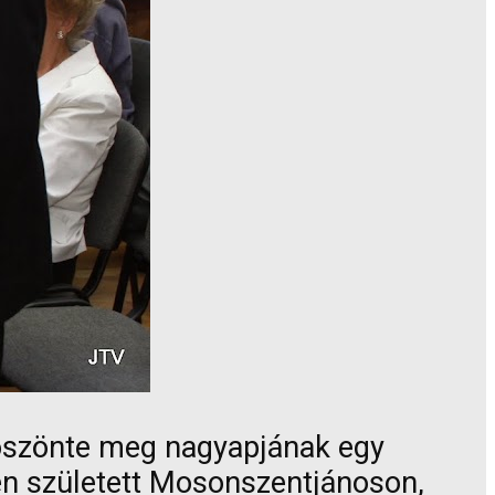
köszönte meg nagyapjának egy
ben született Mosonszentjánoson,