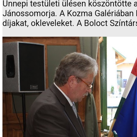
Ünnepi testületi ülésen köszöntötte
Jánossomorja. A Kozma Galériában Dr
díjakat, okleveleket. A Boloct Színtá