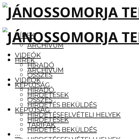
HÍREK
ARCHÍVUM
VIDEÓK
HÍREK
HÍRADÓ
ARCHÍVUM
ÖSSZES
VIDEÓK
KÉPÚJSÁG
HÍRADÓ
HIRDETÉSEK
ÖSSZES
HIRDETÉS BEKÜLDÉS
KÉPÚJSÁG
HIRDETÉSFELVÉTELI HELYEK
HIRDETÉSEK
TARIFÁK
HIRDETÉS BEKÜLDÉS
···