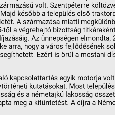
zármazású volt. Szentpéterre költöz
 Majd később a település első traktoro
etét. A származása miatti megkülönbö
5-től a végrehajtó bizottság titkáraké
íjazásáig. Az ünnepségen elmondta, 
zke arra, hogy a város fejlődésének 
gíthetett. Ezért is örül a mostani dís
való kapcsolattartás egyik motorja vol
elytörténeti kutatásokat. Most telep
kosság és a németajkú lakosság össze
apta meg a kitüntetést. A díjra a Né