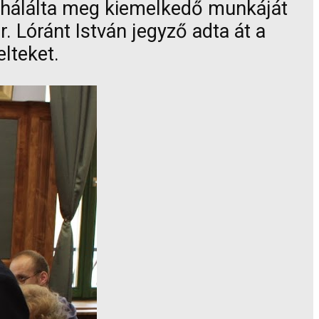
n hálálta meg kiemelkedő munkáját
 Lóránt István jegyző adta át a
elteket.