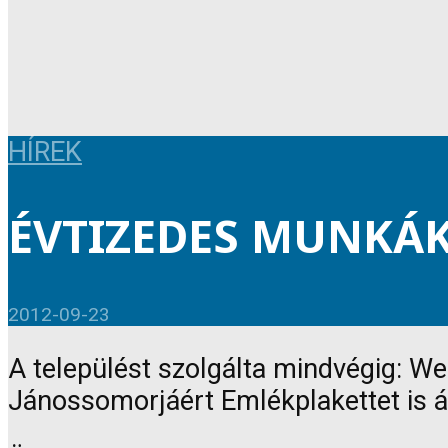
HÍREK
ÉVTIZEDES MUNKÁ
2012-09-23
A települést szolgálta mindvégig: W
Jánossomorjáért Emlékplakettet is át