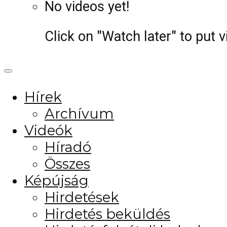
No videos yet!
Click on "Watch later" to put 
Hírek
Archívum
Videók
Híradó
Összes
Képújság
Hirdetések
Hirdetés beküldés