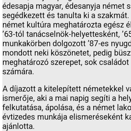
édesapja magyar, édesanyja német s
segédkezett és tanulta ki a szakmát.
német kultúra meghatározta egész él
’63-tól tanácselnök-helyettesként, ’6
munkakörben dolgozott ’87-es nyugd
mondott neki köszönetet, pedig büs
meghatározó szerepet, sok családot se
számára.
A díjazott a kitelepített németekkel 
ismerője, aki a mai napig segíti a h
felkutatása, ápolása, és a német la
évtizedes munkája elismeréseként k
ajánlotta.