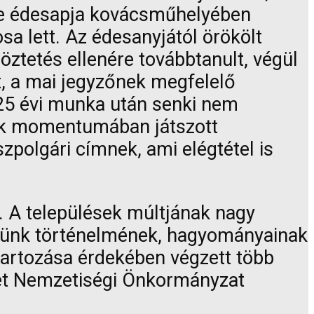
ve édesapja kovácsműhelyében
sa lett. Az édesanyjától örökölt
ztetés ellenére továbbtanult, végül
nt, a mai jegyzőnek megfelelő
25 évi munka után senki nem
sok momentumában játszott
zpolgári címnek, ami elégtétel is
t. A települések múltjának nagy
ülésünk történelmének, hagyományainak
tartozása érdekében végzett több
met Nemzetiségi Önkormányzat