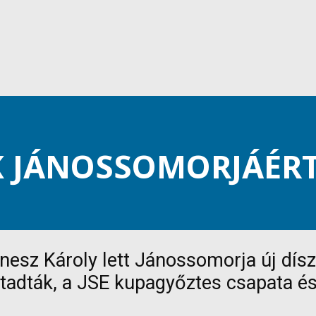
K JÁNOSSOMORJÁÉR
enesz Károly lett Jánossomorja új dís
adták, a JSE kupagyőztes csapata és T