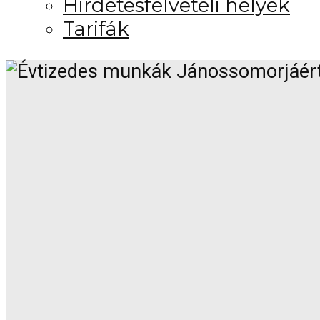
Hirdetésfelvételi helyek
Tarifák