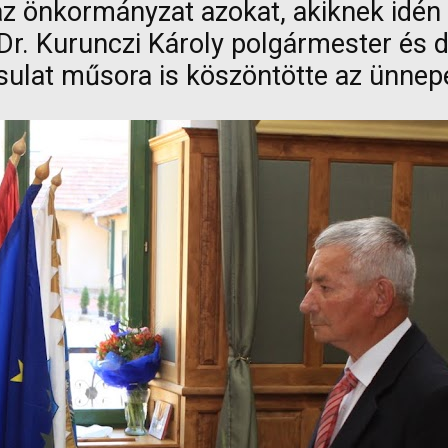
 az önkormányzat azokat, akiknek idé
. Kurunczi Károly polgármester és dr.
rsulat műsora is köszöntötte az ünnep