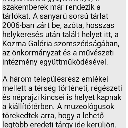
szakemberek már rendezik a
tárlókat. A sanyarú sorsú tárlat
2006-ban zárt be, azóta, hosszas
helykeresés után talált helyet itt, a
Kozma Galéria szomszédságában,
az önkormányzat és a művészeti
intézmény együttműködésével.
A három településrész emlékei
mellett a térség történeti, régészeti
és néprajzi kincsei is helyet kapnak
a kiállítótérben. A muzeológusok
törekedtek arra, hogy a lehető
legtöbb eredeti tárgy ide kerüljön.