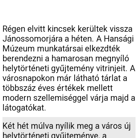
2012-09-11
Régen elvitt kincsek kerültek vissza
Jánossomorjára a héten. A Hansági
Múzeum munkatársai elkezdték
berendezni a hamarosan megnyíló
helytörténeti gyűjtemény vitrinjeit. A
városnapokon már látható tárlat a
többszáz éves értékek mellett
modern szellemiséggel várja majd a
látogatókat.
Két hét múlva nyílik meg a város új
helytörténeti gyűjteménye, a