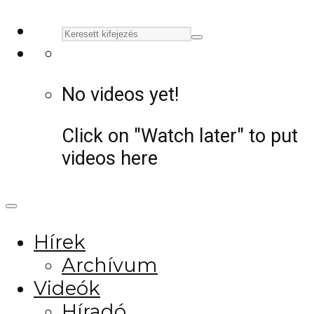
No videos yet!
Click on "Watch later" to put
videos here
Hírek
Archívum
Videók
Híradó