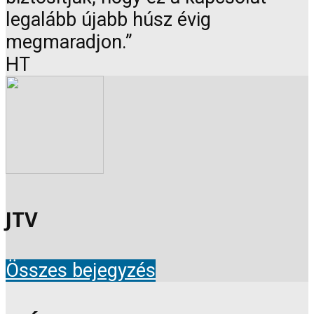
legalább újabb húsz évig
megmaradjon.”
HT
JTV
Összes bejegyzés