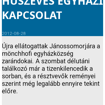
HÚSZÉVES EGYHÁZI
KAPCSOLAT
2012-08-28
Újra ellátogattak Jánossomorjára a
mönchhofi egyházközség
zarándokai. A szombat délutáni
találkozó már a tizenkilencedik a
sorban, és a résztvevők reményei
szerint még legalább ennyire tekint
előre.