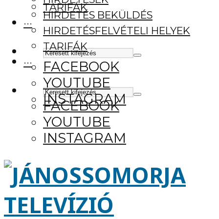
TARIFÁK
HIRDETÉS BEKÜLDÉS
···
HIRDETÉSFELVÉTELI HELYEK
TARIFÁK
···
FACEBOOK
YOUTUBE
INSTAGRAM
FACEBOOK
YOUTUBE
INSTAGRAM