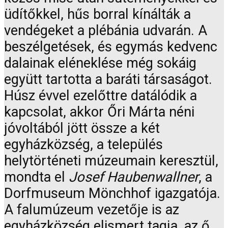
üdítőkkel, hűs borral kínálták a
vendégeket a plébánia udvarán. A
beszélgetések, és egymás kedvenc
dalainak eléneklése még sokáig
együtt tartotta a baráti társaságot.
Húsz évvel ezelőttre datálódik a
kapcsolat, akkor Őri Márta néni
jóvoltából jött össze a két
egyházközség, a település
helytörténeti múzeumain keresztül,
mondta el
Josef Haubenwallner
, a
Dorfmuseum Mönchhof igazgatója.
A falumúzeum vezetője is az
egyházközség elismert tagja, az ő