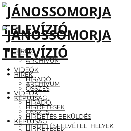
HÍREK
ARCHÍVUM
VIDEÓK
HÍREK
HÍRADÓ
ARCHÍVUM
ÖSSZES
VIDEÓK
KÉPÚJSÁG
HÍRADÓ
HIRDETÉSEK
ÖSSZES
HIRDETÉS BEKÜLDÉS
KÉPÚJSÁG
HIRDETÉSFELVÉTELI HELYEK
HIRDETÉSEK