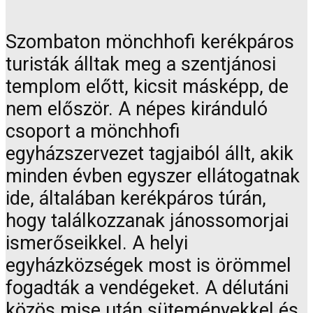
Szombaton mönchhofi kerékpáros
turisták álltak meg a szentjánosi
templom előtt, kicsit másképp, de
nem először. A népes kiránduló
csoport a mönchhofi
egyházszervezet tagjaiból állt, akik
minden évben egyszer ellátogatnak
ide, általában kerékpáros túrán,
hogy találkozzanak jánossomorjai
ismerőseikkel. A helyi
egyházközségek most is örömmel
fogadták a vendégeket. A délutáni
közös mise után süteményekkel és