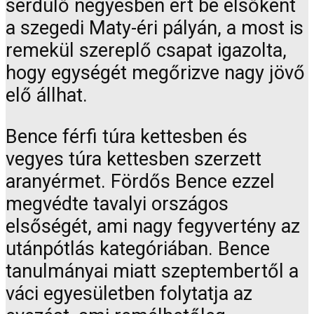
serdülő négyesben ért be elsőként
a szegedi Maty-éri pályán, a most is
remekül szereplő csapat igazolta,
hogy egységét megőrizve nagy jövő
elő állhat.
Bence férfi túra kettesben és
vegyes túra kettesben szerzett
aranyérmet. Fördős Bence ezzel
megvédte tavalyi országos
elsőségét, ami nagy fegyvertény az
utánpótlás kategóriában. Bence
tanulmányai miatt szeptembertől a
váci egyesületben folytatja az