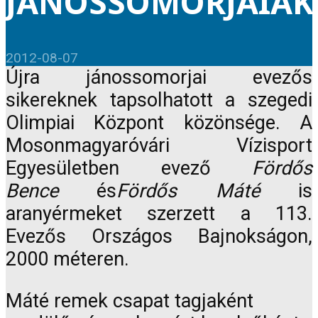
JÁNOSSOMORJAIAK
2012-08-07
Újra jánossomorjai evezős
sikereknek tapsolhatott a szegedi
Olimpiai Központ közönsége. A
Mosonmagyaróvári Vízisport
Egyesületben evező
Fördős
Bence
és
Fördős Máté
is
aranyérmeket szerzett a 113.
Evezős Országos Bajnokságon,
2000 méteren.
Máté remek csapat tagjaként