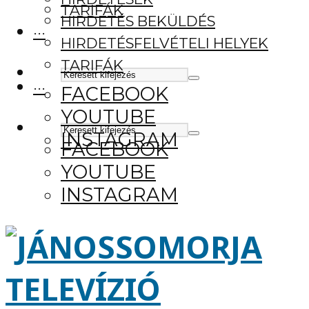
TARIFÁK
HIRDETÉS BEKÜLDÉS
···
HIRDETÉSFELVÉTELI HELYEK
TARIFÁK
···
FACEBOOK
YOUTUBE
INSTAGRAM
FACEBOOK
YOUTUBE
INSTAGRAM