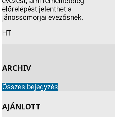
evezést, ami remélhetőleg
előrelépést jelenthet a
jánossomorjai evezősnek.
HT
ARCHIV
Összes bejegyzés
AJÁNLOTT