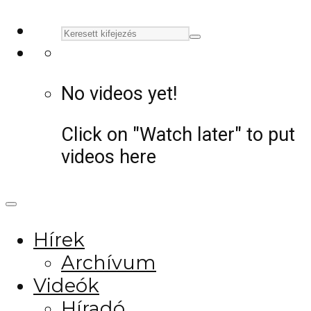
No videos yet!
Click on "Watch later" to put
videos here
Hírek
Archívum
Videók
Híradó