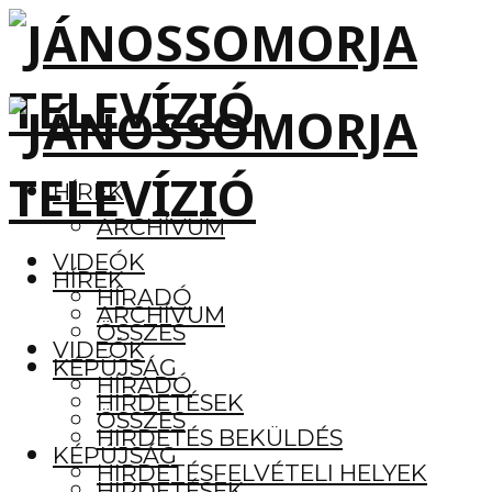
HÍREK
ARCHÍVUM
VIDEÓK
HÍREK
HÍRADÓ
ARCHÍVUM
ÖSSZES
VIDEÓK
KÉPÚJSÁG
HÍRADÓ
HIRDETÉSEK
ÖSSZES
HIRDETÉS BEKÜLDÉS
KÉPÚJSÁG
HIRDETÉSFELVÉTELI HELYEK
HIRDETÉSEK