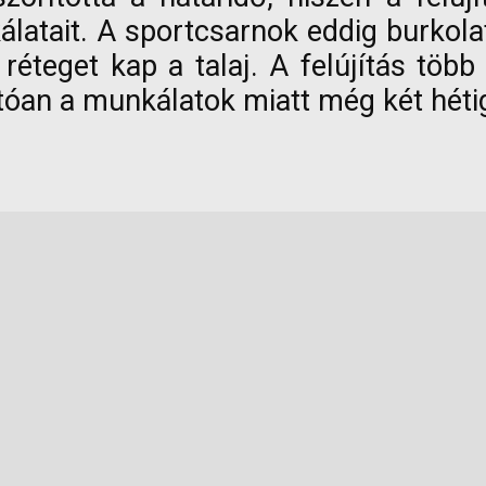
álatait. A sportcsarnok eddig burkola
éteget kap a talaj. A felújítás több 
óan a munkálatok miatt még két hétig