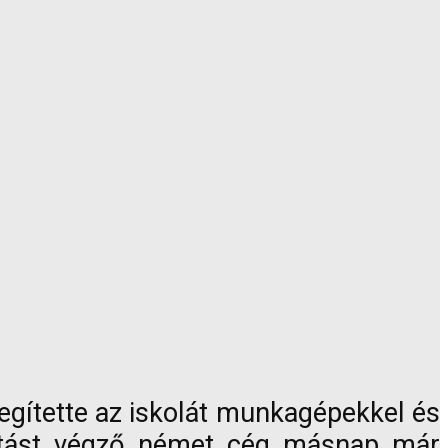
segítette az iskolát munkagépekkel és
lújítást végző német cég másnap már