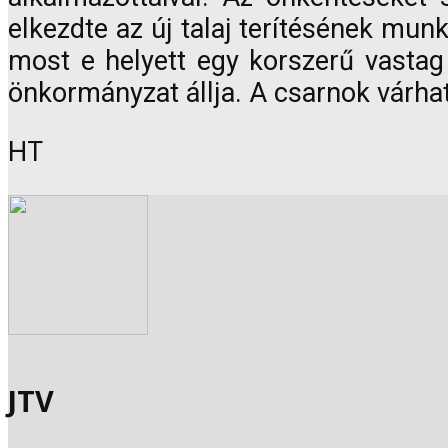
elkezdte az új talaj terítésének munk
most e helyett egy korszerű vastag r
önkormányzat állja. A csarnok várhat
HT
JTV