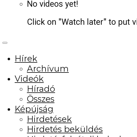
No videos yet!
Click on "Watch later" to put 
Hírek
Archívum
Videók
Híradó
Összes
Képújság
Hirdetések
Hirdetés beküldés