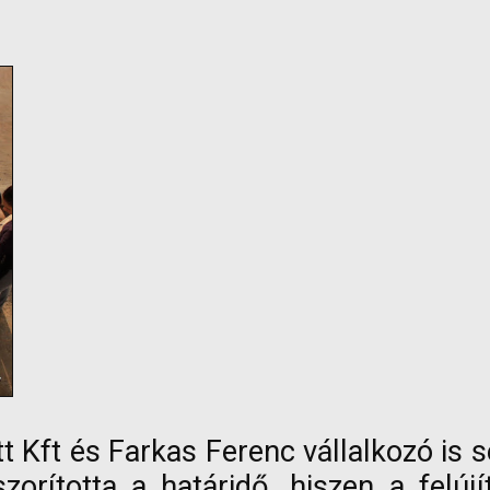
tt Kft és Farkas Ferenc vállalkozó is 
szorította a határidő, hiszen a fe