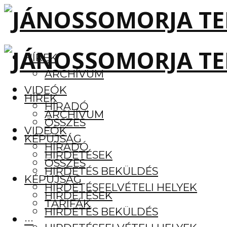
HÍREK
ARCHÍVUM
VIDEÓK
HÍREK
HÍRADÓ
ARCHÍVUM
ÖSSZES
VIDEÓK
KÉPÚJSÁG
HÍRADÓ
HIRDETÉSEK
ÖSSZES
HIRDETÉS BEKÜLDÉS
KÉPÚJSÁG
HIRDETÉSFELVÉTELI HELYEK
HIRDETÉSEK
TARIFÁK
HIRDETÉS BEKÜLDÉS
···