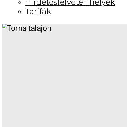
Hirdetésfelvételi helyek
Tarifák