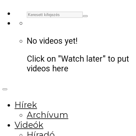
No videos yet!
Click on "Watch later" to put
videos here
Hírek
Archívum
Videók
Híradó