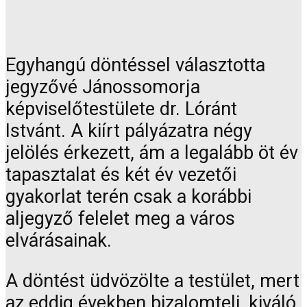
Egyhangú döntéssel választotta
jegyzővé Jánossomorja
képviselőtestülete dr. Lóránt
Istvánt. A kiírt pályázatra négy
jelölés érkezett, ám a legalább öt év
tapasztalat és két év vezetői
gyakorlat terén csak a korábbi
aljegyző felelet meg a város
elvárásainak.
A döntést üdvözölte a testület, mert
az eddig években bizalomteli, kiváló