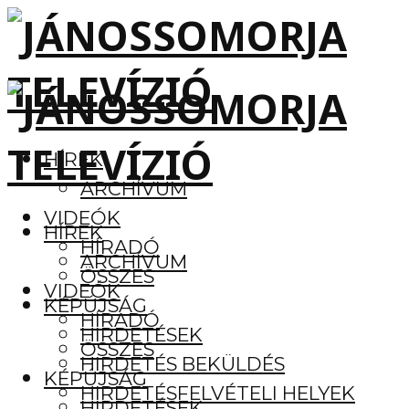
HÍREK
ARCHÍVUM
VIDEÓK
HÍREK
HÍRADÓ
ARCHÍVUM
ÖSSZES
VIDEÓK
KÉPÚJSÁG
HÍRADÓ
HIRDETÉSEK
ÖSSZES
HIRDETÉS BEKÜLDÉS
KÉPÚJSÁG
HIRDETÉSFELVÉTELI HELYEK
HIRDETÉSEK