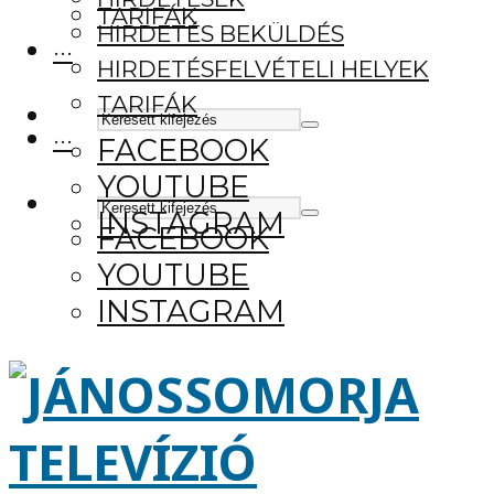
TARIFÁK
HIRDETÉS BEKÜLDÉS
···
HIRDETÉSFELVÉTELI HELYEK
TARIFÁK
···
FACEBOOK
YOUTUBE
INSTAGRAM
FACEBOOK
YOUTUBE
INSTAGRAM