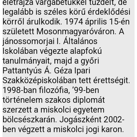
életrajza vargabetűkkel tűzdelt, de
legalább is széles körű érdeklődési
körről árulkodik. 1974 április 15-én
született Mosonmagyaróváron. A
jánossomorjai I. Általános
Iskolában végezte alapfokú
tanulmányait, majd a győri
Pattantyús Á. Géza Ipari
Szakközépiskolában tett érettségit.
1998-ban filozófia, ’99-ben
történelem szakos diplomát
szerzett a miskolci egyetem
bölcsészkarán. Jogászként 2002-
ben végzett a miskolci jogi karon.