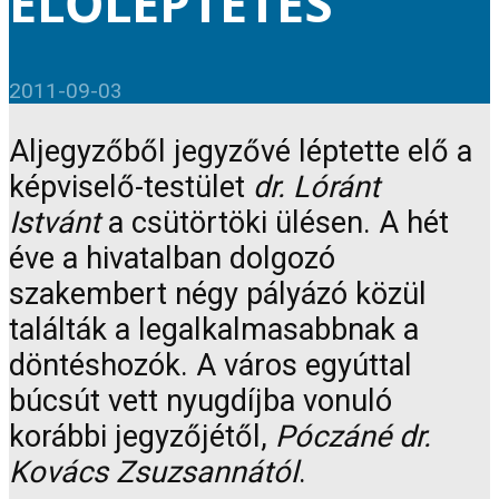
ELŐLÉPTETÉS
2011-09-03
Aljegyzőből jegyzővé léptette elő a
képviselő-testület
dr. Lóránt
Istvánt
a csütörtöki ülésen. A hét
éve a hivatalban dolgozó
szakembert négy pályázó közül
találták a legalkalmasabbnak a
döntéshozók. A város egyúttal
búcsút vett nyugdíjba vonuló
korábbi jegyzőjétől,
Póczáné dr.
Kovács Zsuzsannától
.