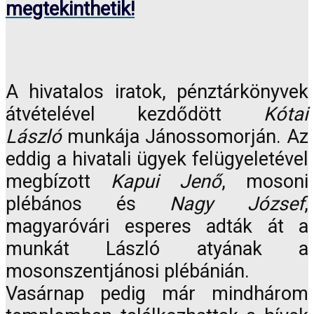
megtekinthetik!
A hivatalos iratok, pénztárkönyvek
átvételével kezdődött
Kótai
László
munkája Jánossomorján. Az
eddig a hivatali ügyek felügyeletével
megbízott
Kapui Jenő
, mosoni
plébános és
Nagy József
,
magyaróvári esperes adták át a
munkát László atyának a
mosonszentjánosi plébánián.
Vasárnap pedig már mindhárom