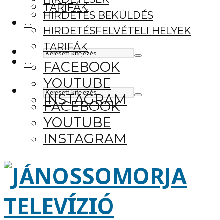
TARIFÁK
HIRDETÉS BEKÜLDÉS
···
HIRDETÉSFELVÉTELI HELYEK
TARIFÁK
···
FACEBOOK
YOUTUBE
INSTAGRAM
FACEBOOK
YOUTUBE
INSTAGRAM