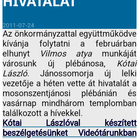
HIVATALÁT
2011-07-24
Az önkormányzattal együttműködve
kívánja folytatni a februárban
elhunyt
Vilmos atya
munkáját
városunk új plébánosa,
Kótai
László
. Jánossomorja új lelki
vezetője a héten vette át hivatalát a
mosonszentjánosi plébánián és
vasárnap mindhárom templomban
találkozott a hívekkel.
Kótai Lászlóval készített
beszélgetésünket Videótárunkban