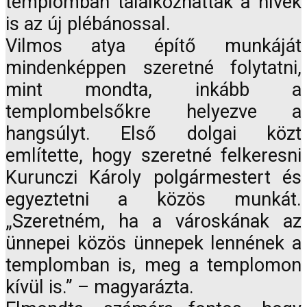
templomban találkozhattak a hívek
is az új plébánossal.
Vilmos atya építő munkáját
mindenképpen szeretné folytatni,
mint mondta, inkább a
templombelsőkre helyezve a
hangsúlyt. Első dolgai közt
említette, hogy szeretné felkeresni
Kurunczi Károly polgármestert és
egyeztetni a közös munkát.
„Szeretném, ha a városkának az
ünnepei közös ünnepek lennének a
templomban is, meg a templomon
kívül is.” – magyarázta.