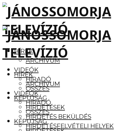
HÍREK
ARCHÍVUM
VIDEÓK
HÍREK
HÍRADÓ
ARCHÍVUM
ÖSSZES
VIDEÓK
KÉPÚJSÁG
HÍRADÓ
HIRDETÉSEK
ÖSSZES
HIRDETÉS BEKÜLDÉS
KÉPÚJSÁG
HIRDETÉSFELVÉTELI HELYEK
HIRDETÉSEK