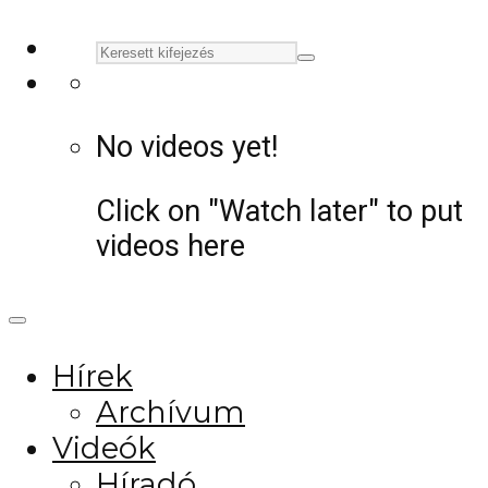
No videos yet!
Click on "Watch later" to put
videos here
Hírek
Archívum
Videók
Híradó