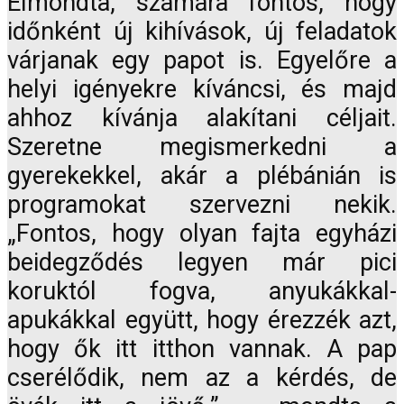
Elmondta, számára fontos, hogy
időnként új kihívások, új feladatok
várjanak egy papot is. Egyelőre a
helyi igényekre kíváncsi, és majd
ahhoz kívánja alakítani céljait.
Szeretne megismerkedni a
gyerekekkel, akár a plébánián is
programokat szervezni nekik.
„Fontos, hogy olyan fajta egyházi
beidegződés legyen már pici
koruktól fogva, anyukákkal-
apukákkal együtt, hogy érezzék azt,
hogy ők itt itthon vannak. A pap
cserélődik, nem az a kérdés, de