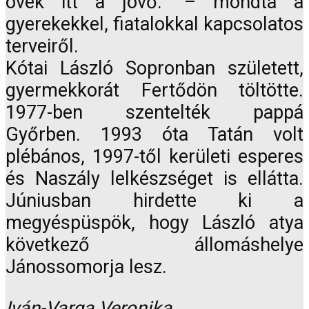
övék itt a jövő.” – mondta a
gyerekekkel, fiatalokkal kapcsolatos
terveiről.
Kótai László Sopronban született,
gyermekkorát Fertődön töltötte.
1977-ben szentelték pappá
Győrben. 1993 óta Tatán volt
plébános, 1997-től kerületi esperes
és Naszály lelkészséget is ellátta.
Júniusban hirdette ki a
megyéspüspök, hogy László atya
következő állomáshelye
Jánossomorja lesz.
Iván-Varga Veronika