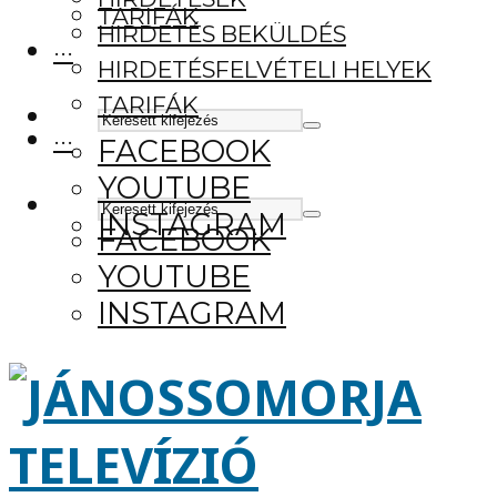
TARIFÁK
HIRDETÉS BEKÜLDÉS
···
HIRDETÉSFELVÉTELI HELYEK
TARIFÁK
···
FACEBOOK
YOUTUBE
INSTAGRAM
FACEBOOK
YOUTUBE
INSTAGRAM