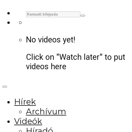
No videos yet!
Click on "Watch later" to put
videos here
Hírek
Archívum
Videók
Híradó