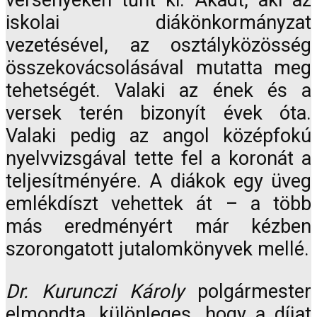
versenyeken tűnt ki. Akadt, aki az
iskolai diákönkormányzat
vezetésével, az osztályközösség
összekovácsolásával mutatta meg
tehetségét. Valaki az ének és a
versek terén bizonyít évek óta.
Valaki pedig az angol középfokú
nyelvvizsgával tette fel a koronát a
teljesítményére. A diákok egy üveg
emlékdíszt vehettek át – a több
más eredményért már kézben
szorongatott jutalomkönyvek mellé.
Dr. Kurunczi Károly
polgármester
elmondta, különleges, hogy a díjat