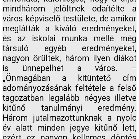
mindhárom jelöltnek odaítélte a
város képviselő testülete, de amikor
meglátták a kiváló eredményeket,
és az iskolai munka mellé még
társuló egyéb eredményeket,
nagyon örültek, három ilyen diákot
is ünnepelhet a város. –
„Önmagában a kitüntető cím
adományozásának feltétele a felső
tagozatban legalább négyes illetve
kitűnő tanulmányi eredmény.
Három jutalmazottunknak a nyolc
év alatt minden jegye kitűnő lett,
ezért ez nagyon kellemes döntés