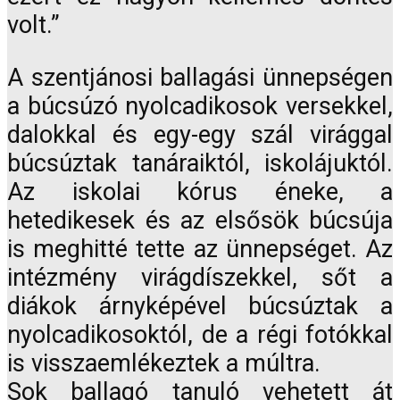
volt.”
A szentjánosi ballagási ünnepségen
a búcsúzó nyolcadikosok versekkel,
dalokkal és egy-egy szál virággal
búcsúztak tanáraiktól, iskolájuktól.
Az iskolai kórus éneke, a
hetedikesek és az elsősök búcsúja
is meghitté tette az ünnepséget. Az
intézmény virágdíszekkel, sőt a
diákok árnyképével búcsúztak a
nyolcadikosoktól, de a régi fotókkal
is visszaemlékeztek a múltra.
Sok ballagó tanuló vehetett át