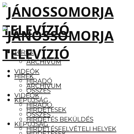
HÍREK
ARCHÍVUM
VIDEÓK
HÍREK
HÍRADÓ
ARCHÍVUM
ÖSSZES
VIDEÓK
KÉPÚJSÁG
HÍRADÓ
HIRDETÉSEK
ÖSSZES
HIRDETÉS BEKÜLDÉS
KÉPÚJSÁG
HIRDETÉSFELVÉTELI HELYEK
HIRDETÉSEK