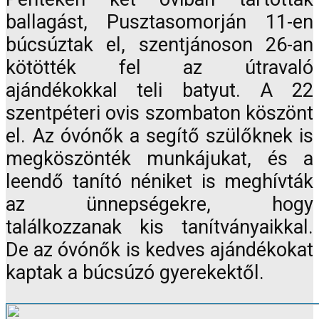
ballagást, Pusztasomorján 11-en
búcsúztak el, szentjánoson 26-an
kötötték fel az útravaló
ajándékokkal teli batyut. A 22
szentpéteri ovis szombaton köszönt
el. Az óvónők a segítő szülőknek is
megköszönték munkájukat, és a
leendő tanító néniket is meghívták
az ünnepségekre, hogy
találkozzanak kis tanítványaikkal.
De az óvónők is kedves ajándékokat
kaptak a búcsúzó gyerekektől.