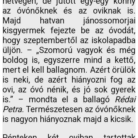
hétvégén, de jutott egy-egy könny
az óvónőknek és az oviknak is.
Majd hatvan jánossomorjai
kisgyermek fejezte be az óvodát,
hogy szeptembertől az iskolapadba
üljön. – „Szomorú vagyok és még
boldog is, egyszerre mind a kettő,
mert el kell ballagnom. Azért örülök
is neki, de azért hiányozni fog az
ovi, az óvó nénik, és jó sok gyerek
is.” – mondta el a ballagó
Rédai
Petra
. Természetesen az óvónőknek
is nagyon hiányoznak majd a kicsik.
Pénteken két oviban tartottak