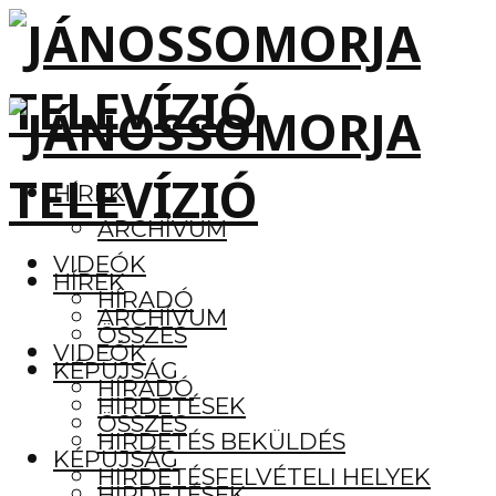
HÍREK
ARCHÍVUM
VIDEÓK
HÍREK
HÍRADÓ
ARCHÍVUM
ÖSSZES
VIDEÓK
KÉPÚJSÁG
HÍRADÓ
HIRDETÉSEK
ÖSSZES
HIRDETÉS BEKÜLDÉS
KÉPÚJSÁG
HIRDETÉSFELVÉTELI HELYEK
HIRDETÉSEK