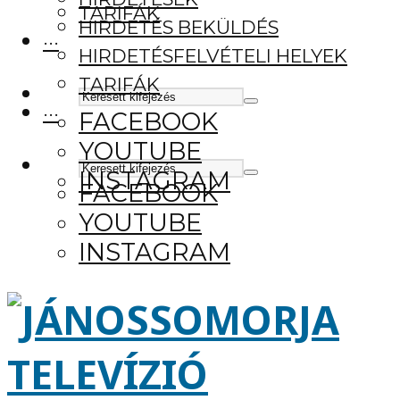
TARIFÁK
HIRDETÉS BEKÜLDÉS
···
HIRDETÉSFELVÉTELI HELYEK
TARIFÁK
···
FACEBOOK
YOUTUBE
INSTAGRAM
FACEBOOK
YOUTUBE
INSTAGRAM