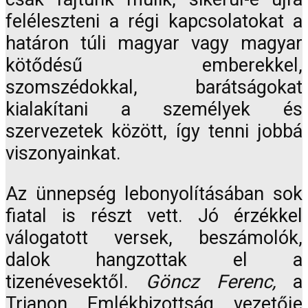
feléleszteni a régi kapcsolatokat a
határon túli magyar vagy magyar
kötődésű emberekkel,
szomszédokkal, barátságokat
kialakítani a személyek és
szervezetek között, így tenni jobbá
viszonyainkat.
Az ünnepség lebonyolításában sok
fiatal is részt vett. Jó érzékkel
válogatott versek, beszámolók,
dalok hangzottak el a
tizenévesektől.
Göncz Ferenc,
a
Trianon Emlékbizottság vezetője