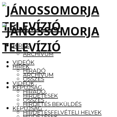
HÍREK
ARCHÍVUM
VIDEÓK
HÍREK
HÍRADÓ
ARCHÍVUM
ÖSSZES
VIDEÓK
KÉPÚJSÁG
HÍRADÓ
HIRDETÉSEK
ÖSSZES
HIRDETÉS BEKÜLDÉS
KÉPÚJSÁG
HIRDETÉSFELVÉTELI HELYEK
HIRDETÉSEK