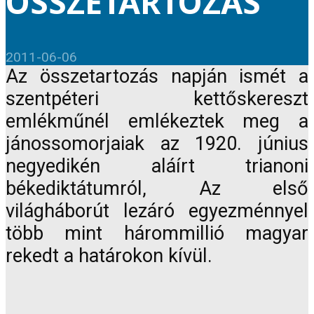
ÖSSZETARTOZÁS
2011-06-06
Az összetartozás napján ismét a
szentpéteri kettőskereszt
emlékműnél emlékeztek meg a
jánossomorjaiak az 1920. június
negyedikén aláírt trianoni
békediktátumról, Az első
világháborút lezáró egyezménnyel
több mint hárommillió magyar
rekedt a határokon kívül.