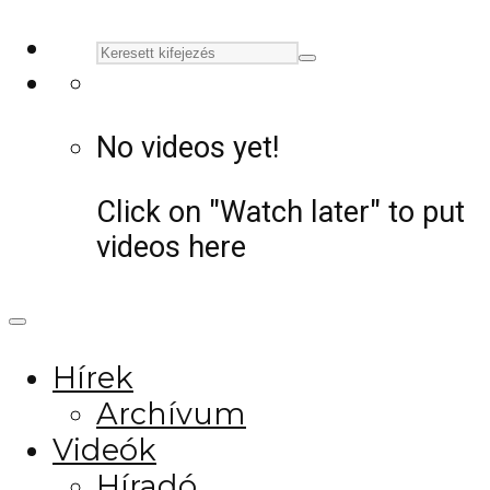
No videos yet!
Click on "Watch later" to put
videos here
Hírek
Archívum
Videók
Híradó