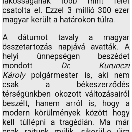
lakosságának több mint felét
csatolta el. Ezzel 3 millió 300 ezer
magyar került a határokon túlra.
A dátumot tavaly a magyar
összetartozás napjává avatták. A
helyi ünnepségen beszédet
mondott
Dr. Kurunczi
Károly
polgármester is, aki nem
csak a békeszerződés
térségünkben okozott változásairól
beszélt, hanem arról is, hogy a
modern körülmények között hogy
kell túllépni a tragédián. Ma már
csak rajtunk múlik, sikerül-e újra