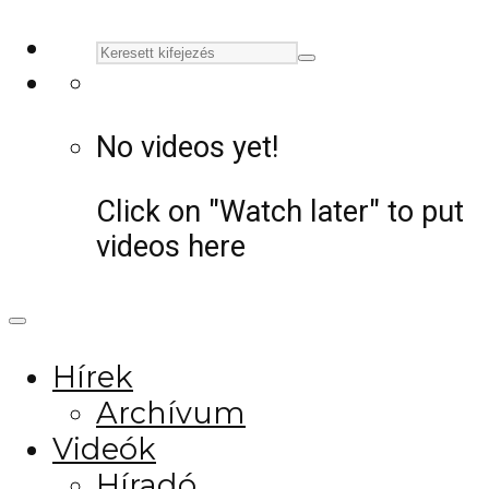
No videos yet!
Click on "Watch later" to put
videos here
Hírek
Archívum
Videók
Híradó