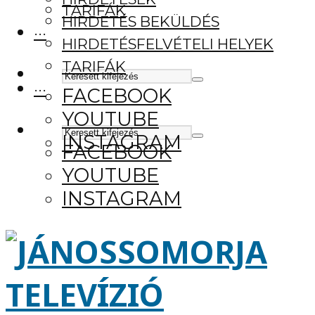
TARIFÁK
HIRDETÉS BEKÜLDÉS
···
HIRDETÉSFELVÉTELI HELYEK
TARIFÁK
···
FACEBOOK
YOUTUBE
INSTAGRAM
FACEBOOK
YOUTUBE
INSTAGRAM