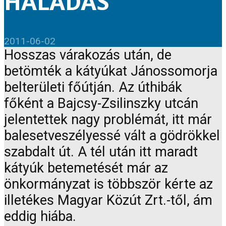
HALADÁS
2011-06-02
Hosszas várakozás után, de
betömték a kátyúkat Jánossomorja
belterületi főútján. Az úthibák
főként a Bajcsy-Zsilinszky utcán
jelentettek nagy problémát, itt már
balesetveszélyessé vált a gödrökkel
szabdalt út. A tél után itt maradt
kátyúk betemetését már az
önkormányzat is többször kérte az
illetékes Magyar Közút Zrt.-től, ám
eddig hiába.