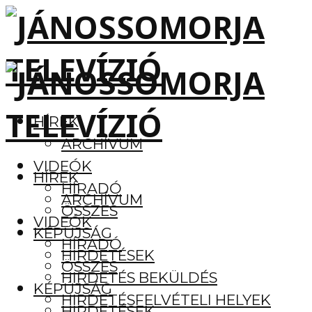
HÍREK
ARCHÍVUM
VIDEÓK
HÍREK
HÍRADÓ
ARCHÍVUM
ÖSSZES
VIDEÓK
KÉPÚJSÁG
HÍRADÓ
HIRDETÉSEK
ÖSSZES
HIRDETÉS BEKÜLDÉS
KÉPÚJSÁG
HIRDETÉSFELVÉTELI HELYEK
HIRDETÉSEK