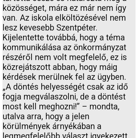
közösséget, mára ez már nem így
van. Az iskola elköltözésével nem
lesz kevesebb Szentpéter.
Kijelentette továbbá, hogy a téma
kommunikálása az önkormányzat
részéről nem volt megfelelő, ez is
közrejátszott abban, hogy máig
kérdések merülnek fel az ügyben.
„A döntés helyességét csak az idő
fogja megválaszolni, de a döntést
most kell meghozni!” – mondta,
utalva arra, hogy a jelen
körülmények árnyékában a
legmegfelelőbb választ igyekezett