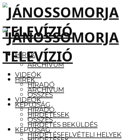
HÍREK
ARCHÍVUM
VIDEÓK
HÍREK
HÍRADÓ
ARCHÍVUM
ÖSSZES
VIDEÓK
KÉPÚJSÁG
HÍRADÓ
HIRDETÉSEK
ÖSSZES
HIRDETÉS BEKÜLDÉS
KÉPÚJSÁG
HIRDETÉSFELVÉTELI HELYEK
HIRDETÉSEK