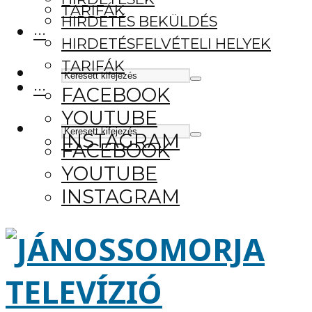
TARIFÁK
HIRDETÉS BEKÜLDÉS
···
HIRDETÉSFELVÉTELI HELYEK
TARIFÁK
···
FACEBOOK
YOUTUBE
INSTAGRAM
FACEBOOK
YOUTUBE
INSTAGRAM