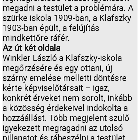
megadni a testület a problémára. A
szürke iskola 1909-ban, a Klafszky
1903-ban épült, a felújítás
mindkettőre ráfér.
Az út két oldala
Winkler László a Klafszky-iskola
megőrzésére és egy ottani, új
szárny emelése melletti döntésre
kérte képviselőtársait – igaz,
konkrét érveket nem sorolt, inkább
a közösség érdekeivel indokolta a
hozzáállást. Több megjelent szülő
igyekezett megragadni az utolsó
pillanatot és rábeszélni a testület