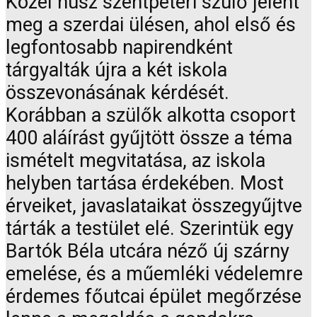
Közel húsz szentpéteri szülő jelent
meg a szerdai ülésen, ahol első és
legfontosabb napirendként
tárgyalták újra a két iskola
összevonásának kérdését.
Korábban a szülők alkotta csoport
400 aláírást gyűjtött össze a téma
ismételt megvitatása, az iskola
helyben tartása érdekében. Most
érveiket, javaslataikat összegyűjtve
tárták a testület elé. Szerintük egy
Bartók Béla utcára néző új szárny
emelése, és a műemléki védelemre
érdemes főutcai épület megőrzése