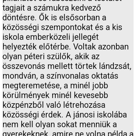
tagjait a számukra kedvező
döntésre. Ők is elsősorban a
közösségi szempontokat és a kis
iskola emberközeli jellegét
helyezték előtérbe. Voltak azonban
olyan péteri szülők, akik az
összevonás mellett törtek lándzsát,
mondván, a színvonalas oktatás
megteremetése, a minél jobb
körülmények minél kevesebb
közpénzből való létrehozása
közösségi érdek. A jánosi iskolába
nem kell olyan sokat menniük a
gyerekeknek, amire ne volna példa a