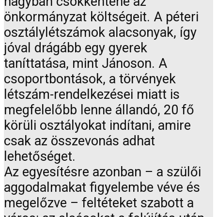
nagyban csökkentené az
önkormányzat költségeit. A péteri
osztálylétszámok alacsonyak, így
jóval drágább egy gyerek
taníttatása, mint Jánoson. A
csoportbontások, a törvények
létszám-rendelkezései miatt is
megfelelőbb lenne állandó, 20 fő
körüli osztályokat indítani, amire
csak az összevonás adhat
lehetőséget.
Az egyesítésre azonban – a szülői
aggodalmakat figyelembe véve és
megelőzve – feltéteket szabott a