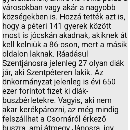
városokban vagy akár a nagyobb
községekben is. Hozzá tették azt is,
hogy a péteri 141 gyerek között
most is jócskán akadnak, akiknek át
kell kelniük a 86-oson, mert a másik
oldalon laknak. Ráadásul
Szentjánosra jelenleg 27 olyan diák
jár, aki Szentpéteren lakik. Az
önkormányzat jelenleg is évi 650
ezer forintot fizet ki diák-
buszbérletekre. Vagyis, aki nem
akar kerékpározni, az még mindig
felszállhat a Csornáról érkező
buszra, ami átmegy Jánosra, így