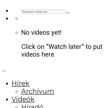
No videos yet!
Click on "Watch later" to put
videos here
Hírek
Archívum
Videók
Híradó