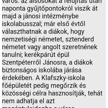
város: az alsósokat a felújítás után
naponta gyűjtőpontokról viszik át
majd a jánosi intézménybe
iskolabusszal; már első évtől
választhatnak a diákok, hogy
nemzetiségi németet, sztenderd
németet vagy angolt szeretnének
tanulni; kerékpárút épül
Szentpéterről Jánosra, a diákok
biztonságos iskolába járása
érdekében. A Klafszky-iskola
főépületét pedig megőrzik és
közösségi célra hasznosítják, tehát
nem adhatja el azt