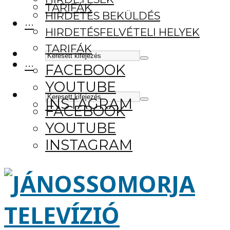
TARIFÁK
HIRDETÉS BEKÜLDÉS
···
HIRDETÉSFELVÉTELI HELYEK
TARIFÁK
···
FACEBOOK
YOUTUBE
INSTAGRAM
FACEBOOK
YOUTUBE
INSTAGRAM