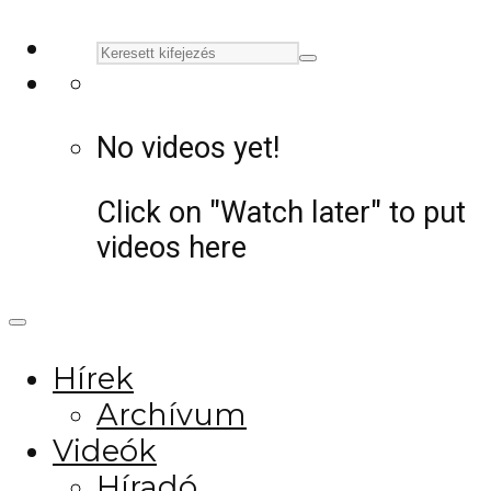
No videos yet!
Click on "Watch later" to put
videos here
Hírek
Archívum
Videók
Híradó