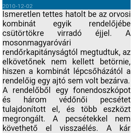
2010-12-02
Ismeretlen tettes hatolt be az orvosi
kombinát egyik rendelőjébe
csütörtökre virradó éjjel. A
mosonmagyaróvári
rendőrkapitányságtól megtudtuk, az
elkövetőnek nem kellett betörnie,
hiszen a kombinát lépcsőházától a
rendelőig egy ajtó sem volt bezárva.
A rendelőből egy fonendoszkópot
és három védőnői pecsétet
tulajdonított el, és több eszközt
megrongált. A pecsétekkel nem
követhető el visszaélés. A kár