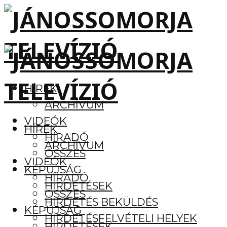
HÍREK
ARCHÍVUM
VIDEÓK
HÍREK
HÍRADÓ
ARCHÍVUM
ÖSSZES
VIDEÓK
KÉPÚJSÁG
HÍRADÓ
HIRDETÉSEK
ÖSSZES
HIRDETÉS BEKÜLDÉS
KÉPÚJSÁG
HIRDETÉSFELVÉTELI HELYEK
HIRDETÉSEK