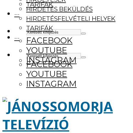
TARIFÁK
HIRDETÉS BEKÜLDÉS
···
HIRDETÉSFELVÉTELI HELYEK
TARIFÁK
···
FACEBOOK
YOUTUBE
INSTAGRAM
FACEBOOK
YOUTUBE
INSTAGRAM