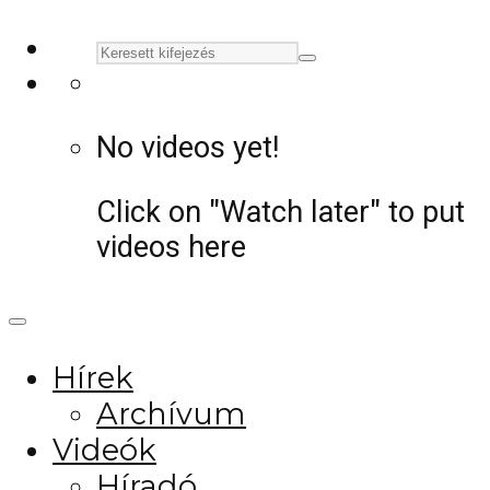
No videos yet!
Click on "Watch later" to put
videos here
Hírek
Archívum
Videók
Híradó