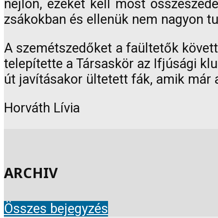
nejlon, ezeket kell most összeszede
zsákokban és ellenük nem nagyon tud
A szemétszedőket a faültetők követték
telepítette a Társaskör az Ifjúsági k
út javításakor ültetett fák, amik már
Horváth Lívia
ARCHIV
Összes bejegyzés