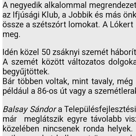
A negyedik alkalommal megrendezett
az Ifjúsági Klub, a Jobbik és más ön
össze a szétszórt lomokat. A Lókert 
meg.
Idén közel 50 zsáknyi szemét háborít
A szemét között változatos dolgokat
begyűjtöttek.
Bár többen voltak, mint tavaly, még
például a 86-os út vagy a szemétlera
Balsay Sándor
a Településfejlesztés
már meglátszik egyre távolabb visz
közelében nincsenek ronda helyek. M