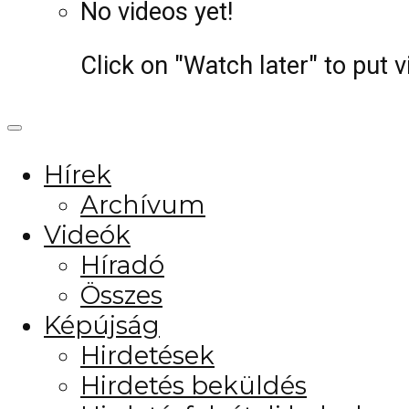
No videos yet!
Click on "Watch later" to put 
Hírek
Archívum
Videók
Híradó
Összes
Képújság
Hirdetések
Hirdetés beküldés