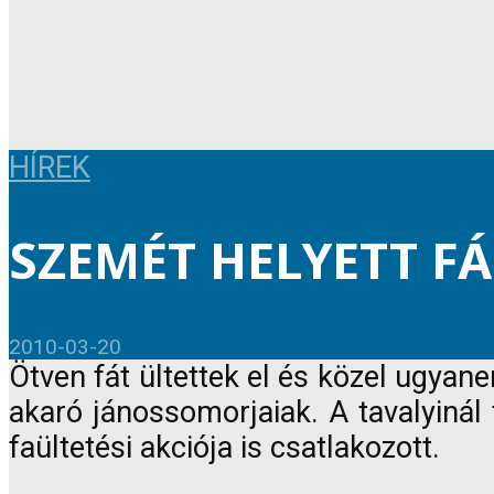
HÍREK
SZEMÉT HELYETT F
2010-03-20
Ötven fát ültettek el és közel ugyan
akaró jánossomorjaiak. A tavalyinál
faültetési akciója is csatlakozott.