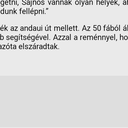
getni, Sajnos vannak olyan helyek, 
unk fellépni.”
 az andaui út mellett. Az 50 fából ál
lub segítségével. Azzal a reménnyel, 
 azóta elszáradtak.