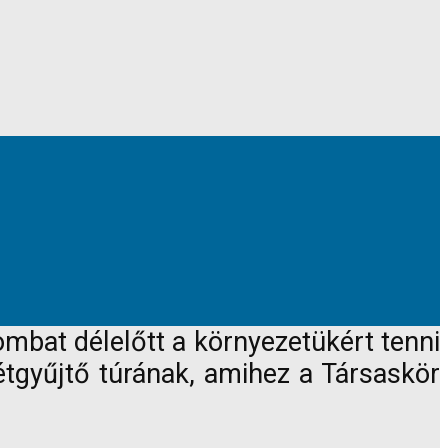
ombat délelőtt a környezetükért tenni
étgyűjtő túrának, amihez a Társaskör