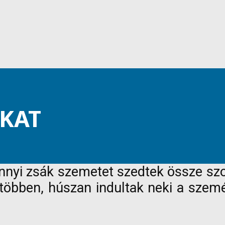
ÁKAT
ennyi zsák szemetet szedtek össze sz
 többen, húszan indultak neki a szem