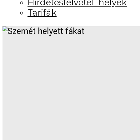
Hirdetésfelvételi helyek
Tarifák