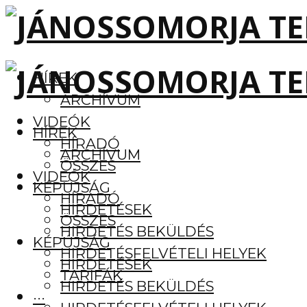
HÍREK
ARCHÍVUM
VIDEÓK
HÍREK
HÍRADÓ
ARCHÍVUM
ÖSSZES
VIDEÓK
KÉPÚJSÁG
HÍRADÓ
HIRDETÉSEK
ÖSSZES
HIRDETÉS BEKÜLDÉS
KÉPÚJSÁG
HIRDETÉSFELVÉTELI HELYEK
HIRDETÉSEK
TARIFÁK
HIRDETÉS BEKÜLDÉS
···