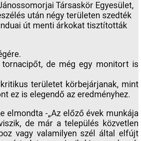
Jánossomorjai Társaskör Egyesület,
eszélés után négy területen szedték
duai út menti árkokat tisztították
égére.
, tornacipőt, de még egy monitort is
itikus területet körbejárjanak, mint
zont ez is elegendő az eredményhez.
öke elmondta -„Az előző évek munkája
iszik, de már a település közvetlen
oz vagy valamilyen szél által elfújt