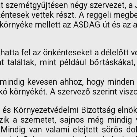
 szemétgyűjtésen négy szervezet, a 
kéntesek vettek részt. A reggeli megb
környéke mellett az ASDAG út és az an
hatta fel az önkénteseket a délelőtt v
 találtak, mint például bőrtáskákat
 mindig kevesen ahhoz, hogy minden kr
kó környékét. A szervező szerint vis
i és Környezetvédelmi Bizottság eln
ik a szemetet, sajnos még mindig v
indig van valami elejtett sörös dob