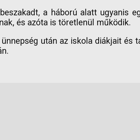
lbeszakadt, a háború alatt ugyanis e
knak, és azóta is töretlenül működik.
ünnepség után az iskola diákjait és t
án.