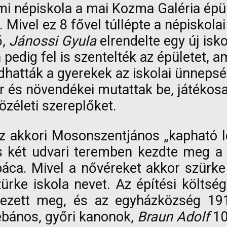
mi népiskola a mai Kozma Galéria épü
. Mivel ez 8 fővel túllépte a népiskolai
ő,
Jánossi Gyula
elrendelte egy új isk
edig fel is szentelték az épületet, am
udhatták a gyerekek az iskolai ünneps
 és növendékei mutattak be, játékosan
zéleti szereplőket.
az akkori Mosonszentjános „kapható l
és két udvari teremben kezdte meg a
páca. Mivel a nővéreket akkor szürke
zürke iskola nevet. Az építési költsé
gezett meg, és az egyházközség 191
ébános, győri kanonok,
Braun Adolf
10