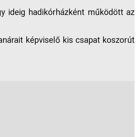
gy ideig hadikórházként működött az
anárait képviselő kis csapat koszorút