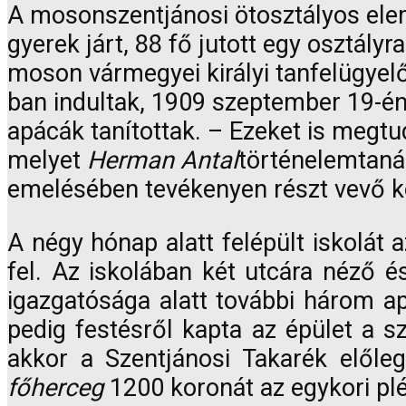
A mosonszentjánosi ötosztályos ele
gyerek járt, 88 fő jutott egy osztályra
moson vármegyei királyi tanfelügyel
ban indultak, 1909 szeptember 19-én p
apácák tanítottak. – Ezeket is megt
melyet
Herman Antal
történelemtanár
emelésében tevékenyen részt vevő kö
A négy hónap alatt felépült iskolát 
fel. Az iskolában két utcára néző 
igazgatósága alatt további három a
pedig festésről kapta az épület a s
akkor a Szentjánosi Takarék előle
főherceg
1200 koronát az egykori pl