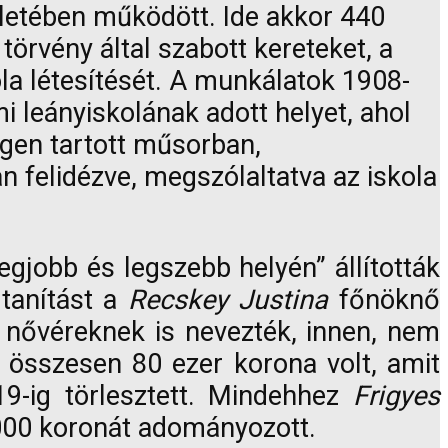
letében működött. Ide akkor 440
 törvény által szabott kereteket, a
ola létesítését. A munkálatok 1908-
i leányiskolának adott helyet, ahol
égen tartott műsorban,
 felidézve, megszólaltatva az iskola
egjobb és legszebb helyén” állították
 tanítást a
Recskey Justina
főnöknő
 nővéreknek is nevezték, innen, nem
g összesen 80 ezer korona volt, amit
9-ig törlesztett. Mindehhez
Frigyes
00 koronát adományozott.