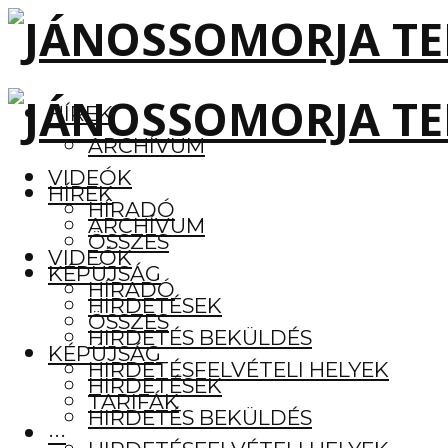
HÍREK
ARCHÍVUM
VIDEÓK
HÍREK
HÍRADÓ
ARCHÍVUM
ÖSSZES
VIDEÓK
KÉPÚJSÁG
HÍRADÓ
HIRDETÉSEK
ÖSSZES
HIRDETÉS BEKÜLDÉS
KÉPÚJSÁG
HIRDETÉSFELVÉTELI HELYEK
HIRDETÉSEK
TARIFÁK
HIRDETÉS BEKÜLDÉS
···