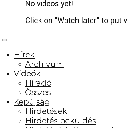
No videos yet!
Click on "Watch later" to put 
Hírek
Archívum
Videók
Híradó
Összes
Képújság
Hirdetések
Hirdetés beküldés