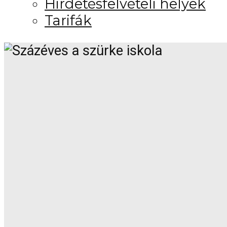
Hirdetésfelvételi helyek
Tarifák