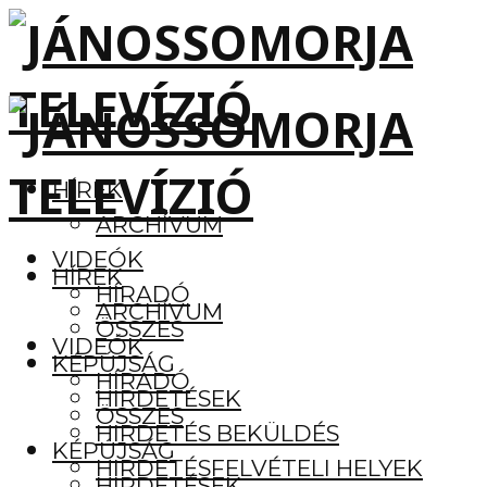
HÍREK
ARCHÍVUM
VIDEÓK
HÍREK
HÍRADÓ
ARCHÍVUM
ÖSSZES
VIDEÓK
KÉPÚJSÁG
HÍRADÓ
HIRDETÉSEK
ÖSSZES
HIRDETÉS BEKÜLDÉS
KÉPÚJSÁG
HIRDETÉSFELVÉTELI HELYEK
HIRDETÉSEK