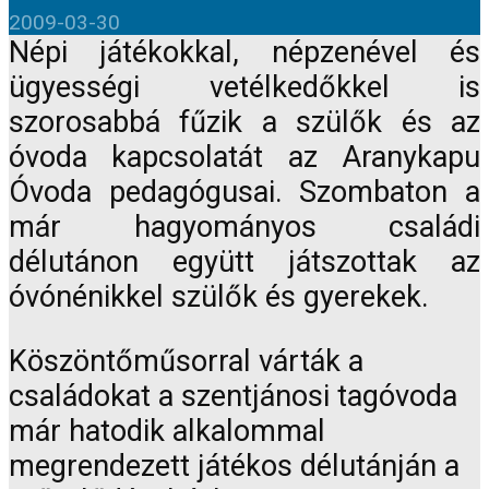
2009-03-30
Népi játékokkal, népzenével és
ügyességi vetélkedőkkel is
szorosabbá fűzik a szülők és az
óvoda kapcsolatát az Aranykapu
Óvoda pedagógusai. Szombaton a
már hagyományos családi
délutánon együtt játszottak az
óvónénikkel szülők és gyerekek.
Köszöntőműsorral várták a
családokat a szentjánosi tagóvoda
már hatodik alkalommal
megrendezett játékos délutánján a