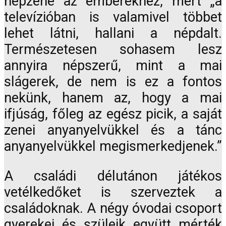
népzene az emberekhez, mert „a
televízióban is valamivel többet
lehet látni, hallani a népdalt.
Természetesen sohasem lesz
annyira népszerű, mint a mai
slágerek, de nem is ez a fontos
nekünk, hanem az, hogy a mai
ifjúság, főleg az egész picik, a saját
zenei anyanyelvükkel és a tánc
anyanyelvükkel megismerkedjenek.”
A családi délutánon játékos
vetélkedőket is szerveztek a
családoknak. A négy óvodai csoport
gyerekei és szüleik együtt mérték