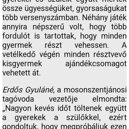
össze ügyességüket, gyorsaságukat
több versenyszámban. Néhány játék
annyira népszerű volt, hogy több
fordulót is tartottak, hogy minden
gyermek részt vehessen. A
vetélkedő végén minden résztvevő
kisgyermek ajándékcsomagot
vehetett át.
Erdős Gyuláné
, a mosonszentjánosi
tagóvoda vezetője elmondta:
„Nagyon kevés időt töltenek együtt
a gyerekek a szülőkkel, ezért
gondoltuk, hogy megpróbáljuk ezen