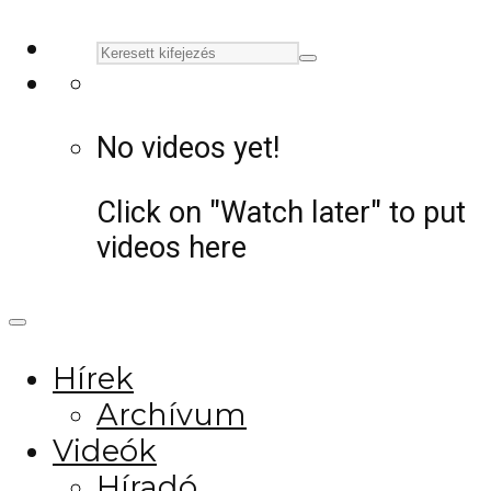
No videos yet!
Click on "Watch later" to put
videos here
Hírek
Archívum
Videók
Híradó