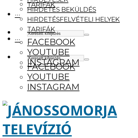
TARIFÁK
HIRDETÉS BEKÜLDÉS
···
HIRDETÉSFELVÉTELI HELYEK
TARIFÁK
···
FACEBOOK
YOUTUBE
INSTAGRAM
FACEBOOK
YOUTUBE
INSTAGRAM