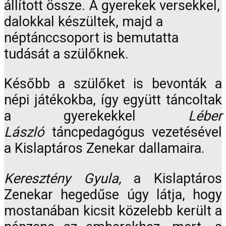
állított össze. A gyerekek versekkel,
dalokkal készültek, majd a
néptánccsoport is bemutatta
tudását a szülőknek.
Később a szülőket is bevonták a
népi játékokba, így együtt táncoltak
a gyerekekkel
Léber
László
táncpedagógus vezetésével
a Kislaptáros Zenekar dallamaira.
Keresztény Gyula,
a Kislaptáros
Zenekar hegedűse úgy látja, hogy
mostanában kicsit közelebb került a