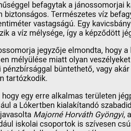
ínűséggel befagytak a jánossomorjai k
 biztonságos. Természetes víz befagyo
centiméter vastagságú. Egy kavicsbá
zik a víz mélysége, így a képződött jég
ossomorja jegyzője elmondta, hogy a
len mélyülése miatt olyan veszélyeket
 pénzbírsággal büntethető, vagy akár s
én tartózkodik.
 hogy egy erre alkalmas területen jégp
l a Lókertben kialakítandó szabadid
 javasolta
Majorné Horváth Gyöngyi
, 
ldául iskolai csoportok is szívesen c