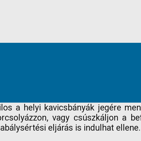
tilos a helyi kavicsbányák jegére me
orcsolyázzon, vagy csúszkáljon a be
bálysértési eljárás is indulhat ellene.