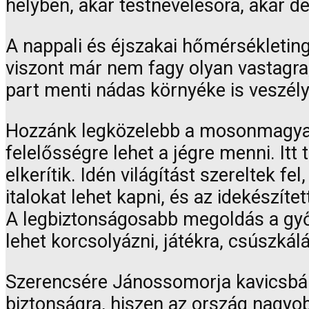
helyben, akár testnevelésóra, akár d
A nappali és éjszakai hőmérsékleting
viszont már nem fagy olyan vastagra
part menti nádas környéke is veszély
Hozzánk legközelebb a mosonmagyaróv
felelősségre lehet a jégre menni. Itt 
elkerítik. Idén világítást szereltek 
italokat lehet kapni, és az idekészíte
A legbiztonságosabb megoldás a győr
lehet korcsolyázni, játékra, csúszká
Szerencsére Jánossomorja kavicsbán
biztonságra, hiszen az ország nagyob