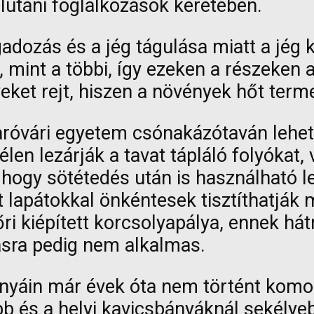
élutáni foglalkozások keretében.
adozás és a jég tágulása miatt a jég
, mint a többi, így ezeken a részeken
eket rejt, hiszen a növények hőt term
ári egyetem csónakázótaván lehet ko
télen lezárják a tavat tápláló folyókat,
fel, hogy sötétedés után is használhat
tt lapátokkal önkéntesek tisztíthatják 
i kiépített korcsolyapálya, ennek hát
lásra pedig nem alkalmas.
yáin már évek óta nem történt komol
b és a helyi kavicsbányáknál sekélyeb