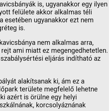
avicsbányák is, ugyanakkor egy ilyen
tt felülete akkor alkalmas téli
nya esetében ugyanakkor ezt nem
réteg is.
 kavicsbánya nem alkalmas arra,
 rejt ami miatt ez megengedhetetlen.
zabálysértési eljárás indítható az
ályát alakítsanak ki, ám ez a
őpark területe megfelelő lehetne
aki azért is örülne egy helyi
súszkálnának, korcsolyáznának