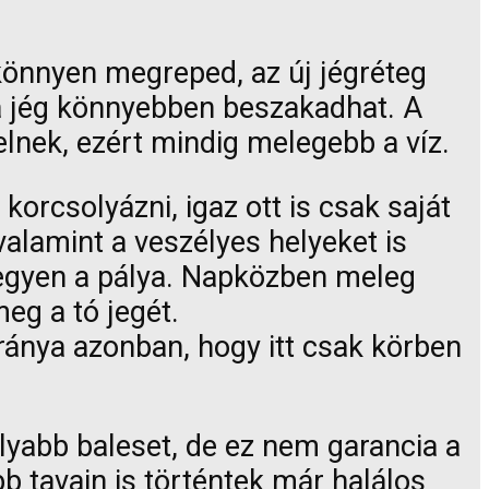
 könnyen megreped, az új jégréteg
 a jég könnyebben beszakadhat. A
elnek, ezért mindig melegebb a víz.
rcsolyázni, igaz ott is csak saját
 valamint a veszélyes helyeket is
ó legyen a pálya. Napközben meleg
meg a tó jegét.
ránya azonban, hogy itt csak körben
yabb baleset, de ez nem garancia a
b tavain is történtek már halálos