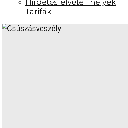
Hirdetésfelvételi helyek
Tarifák