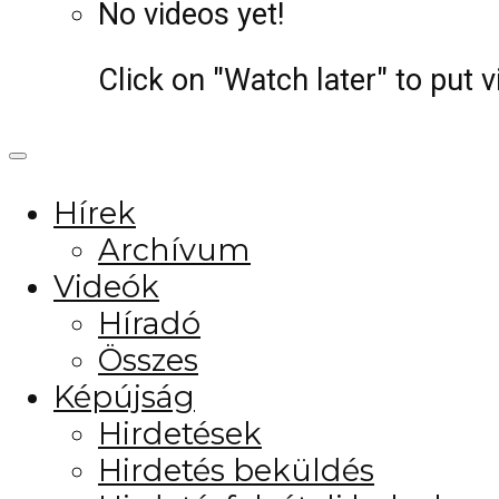
No videos yet!
Click on "Watch later" to put 
Hírek
Archívum
Videók
Híradó
Összes
Képújság
Hirdetések
Hirdetés beküldés