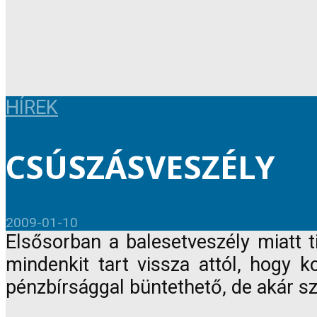
HÍREK
CSÚSZÁSVESZÉLY
2009-01-10
Elsősorban a balesetveszély miatt 
mindenkit tart vissza attól, hogy k
pénzbírsággal büntethető, de akár sza