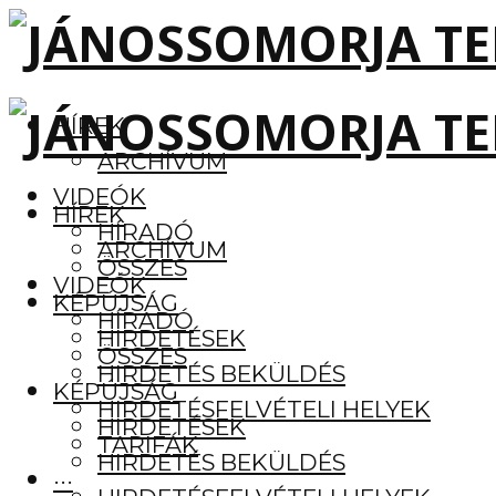
HÍREK
ARCHÍVUM
VIDEÓK
HÍREK
HÍRADÓ
ARCHÍVUM
ÖSSZES
VIDEÓK
KÉPÚJSÁG
HÍRADÓ
HIRDETÉSEK
ÖSSZES
HIRDETÉS BEKÜLDÉS
KÉPÚJSÁG
HIRDETÉSFELVÉTELI HELYEK
HIRDETÉSEK
TARIFÁK
HIRDETÉS BEKÜLDÉS
···