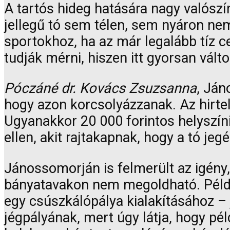
A tartós hideg hatására nagy valósz
jellegű tó sem télen, sem nyáron nem
sportokhoz, ha az már legalább tíz 
tudják mérni, hiszen itt gyorsan válto
Póczáné dr. Kovács Zsuzsanna
, Ján
hogy azon korcsolyázzanak. Az hirte
Ugyanakkor 20 000 forintos helyszíni
ellen, akit rajtakapnak, hogy a tó jeg
Jánossomorján is felmerült az igény,
bányatavakon nem megoldható. Példáu
egy csúszkálópálya kialakításához –
jégpályának, mert úgy látja, hogy pé