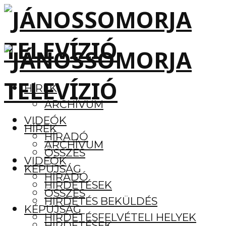
HÍREK
ARCHÍVUM
VIDEÓK
HÍREK
HÍRADÓ
ARCHÍVUM
ÖSSZES
VIDEÓK
KÉPÚJSÁG
HÍRADÓ
HIRDETÉSEK
ÖSSZES
HIRDETÉS BEKÜLDÉS
KÉPÚJSÁG
HIRDETÉSFELVÉTELI HELYEK
HIRDETÉSEK