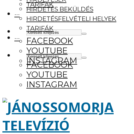
TARIFÁK
HIRDETÉS BEKÜLDÉS
···
HIRDETÉSFELVÉTELI HELYEK
TARIFÁK
···
FACEBOOK
YOUTUBE
INSTAGRAM
FACEBOOK
YOUTUBE
INSTAGRAM