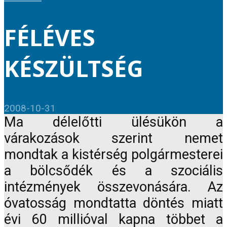
FÉLÉVES
KÉSZÜLTSÉG
2008-10-31
Ma délelőtti ülésükön a
várakozások szerint nemet
mondtak a kistérség polgármesterei
a bölcsődék és a szociális
intézmények összevonására. Az
óvatosság mondtatta döntés miatt
évi 60 millióval kapna többet a