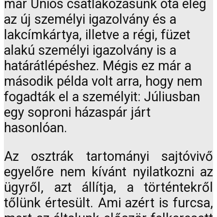
már Uniós csatlakozásunk óta elég
az új személyi igazolvány és a
lakcímkártya, illetve a régi, füzet
alakú személyi igazolvány is a
határátlépéshez. Mégis ez már a
második példa volt arra, hogy nem
fogadták el a személyit: Júliusban
egy soproni házaspár járt
hasonlóan.
Az osztrák tartományi sajtóvivő
egyelőre nem kívánt nyilatkozni az
ügyről, azt állítja, a történtekről
tőlünk értesült. Ami azért is furcsa,