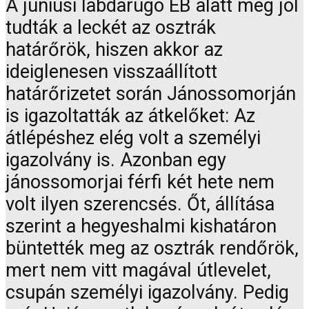
A júniusi labdarúgó EB alatt még jól
tudták a leckét az osztrák
határőrök, hiszen akkor az
ideiglenesen visszaállított
határőrizetet során Jánossomorján
is igazoltatták az átkelőket: Az
átlépéshez elég volt a személyi
igazolvány is. Azonban egy
jánossomorjai férfi két hete nem
volt ilyen szerencsés. Őt, állítása
szerint a hegyeshalmi kishatáron
büntették meg az osztrák rendőrök,
mert nem vitt magával útlevelet,
csupán személyi igazolvány. Pedig