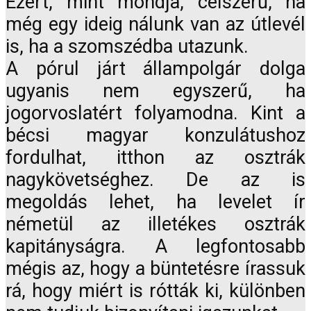
Ezért, mint mondja, célszerű, ha
még egy ideig nálunk van az útlevél
is, ha a szomszédba utazunk.
A pórul járt állampolgár dolga
ugyanis nem egyszerű, ha
jogorvoslatért folyamodna. Kint a
bécsi magyar konzulátushoz
fordulhat, itthon az osztrák
nagykövetséghez. De az is
megoldás lehet, ha levelet ír
németül az illetékes osztrák
kapitányságra. A legfontosabb
mégis az, hogy a büntetésre írassuk
rá, hogy miért is rótták ki, különben