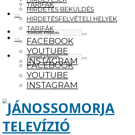
TARIFÁK
HIRDETÉS BEKÜLDÉS
···
HIRDETÉSFELVÉTELI HELYEK
TARIFÁK
···
FACEBOOK
YOUTUBE
INSTAGRAM
FACEBOOK
YOUTUBE
INSTAGRAM