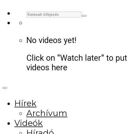
No videos yet!
Click on "Watch later" to put
videos here
Hírek
Archívum
Videók
Híradó