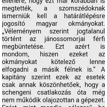
ellenére, hogy ezt már korábban is
megtették, a szomszédoknak
ismerniük kell a határátlépésre
jogosító magyar okmányokat.
„Véleményem szerint jogtalanul
történt az jánossomorjai férfi
megbüntetése. Ezt azért is
mondom, hiszen ezeket az
okmányokat kötelező lenne
elfogadni a másik félnek is.” A
kapitány szerint ezek az esetek
csak annak köszönhetőek, hogy a
schengeni csatlakozás óta még
nem működik olajozottan a gépezet.