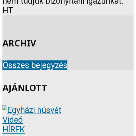
nem tudjuk bizonyítani igazunkat.
HT
ARCHIV
Összes bejegyzés
AJÁNLOTT
Videó
HÍREK