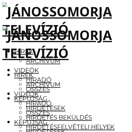
HÍREK
ARCHÍVUM
VIDEÓK
HÍREK
HÍRADÓ
ARCHÍVUM
ÖSSZES
VIDEÓK
KÉPÚJSÁG
HÍRADÓ
HIRDETÉSEK
ÖSSZES
HIRDETÉS BEKÜLDÉS
KÉPÚJSÁG
HIRDETÉSFELVÉTELI HELYEK
HIRDETÉSEK