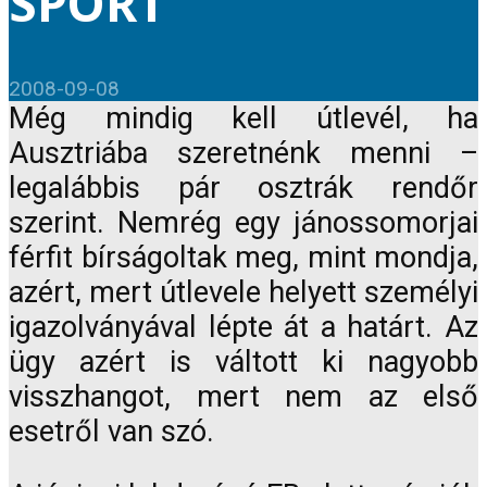
SPORT
2008-09-08
Még mindig kell útlevél, ha
Ausztriába szeretnénk menni –
legalábbis pár osztrák rendőr
szerint. Nemrég egy jánossomorjai
férfit bírságoltak meg, mint mondja,
azért, mert útlevele helyett személyi
igazolványával lépte át a határt. Az
ügy azért is váltott ki nagyobb
visszhangot, mert nem az első
esetről van szó.