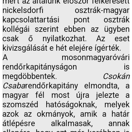
mert az általunk először felkeresett
nickelsdorfi osztrák-magyar
kapcsolattartási pont osztrák
kollégái szerint ebben az ügyben
csak ő nyilatkozhat. Az eset
kivizsgálását e hét elejére ígérték.
A mosonmagyaróvári
rendőrkapitányságon is
megdöbbentek.
Csokán
Csaba
rendőrkapitány elmondta, a
magyar fél most újra jelezte a
szomszéd hatóságoknak, melyek
azok az okmányok, amik a határ
átlépésre alkalmasak, annak