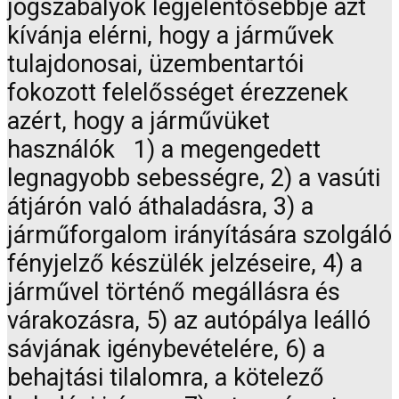
jogszabályok legjelentősebbje azt
kívánja elérni, hogy a járművek
tulajdonosai, üzembentartói
fokozott felelősséget érezzenek
azért, hogy a járművüket
használók 1) a megengedett
legnagyobb sebességre, 2) a vasúti
átjárón való áthaladásra, 3) a
járműforgalom irányítására szolgáló
fényjelző készülék jelzéseire, 4) a
járművel történő megállásra és
várakozásra, 5) az autópálya leálló
sávjának igénybevételére, 6) a
behajtási tilalomra, a kötelező