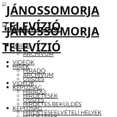
HÍREK
ARCHÍVUM
VIDEÓK
HÍREK
HÍRADÓ
ARCHÍVUM
ÖSSZES
VIDEÓK
KÉPÚJSÁG
HÍRADÓ
HIRDETÉSEK
ÖSSZES
HIRDETÉS BEKÜLDÉS
KÉPÚJSÁG
HIRDETÉSFELVÉTELI HELYEK
HIRDETÉSEK