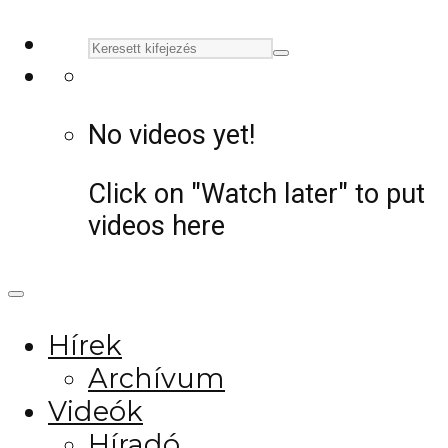
No videos yet!
Click on "Watch later" to put
videos here
Hírek
Archívum
Videók
Híradó