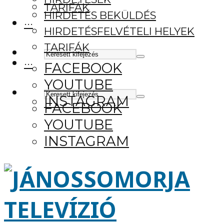
TARIFÁK
HIRDETÉS BEKÜLDÉS
···
HIRDETÉSFELVÉTELI HELYEK
TARIFÁK
···
FACEBOOK
YOUTUBE
INSTAGRAM
FACEBOOK
YOUTUBE
INSTAGRAM