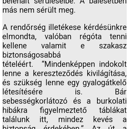
belehalt sérüléseibe. A balesetben
más nem sérült meg.
A rendőrség illetékese kérdésünkre
elmondta, valóban régóta tenni
kellene valamit e szakasz
biztonságosabbá
tételéért. “Mindenképpen indokolt
lenne a kereszteződés kivilágítása,
és szükség lenne egy gyalogátkelő
létesítésére is. Bár
sebességkorlátozó és a burkolati
hibákra figyelmeztető táblákat
találunk itt, mindez kevés a
biztonság érdekében.” Az út a