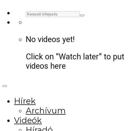
No videos yet!
Click on "Watch later" to put
videos here
Hírek
Archívum
Videók
Híradó