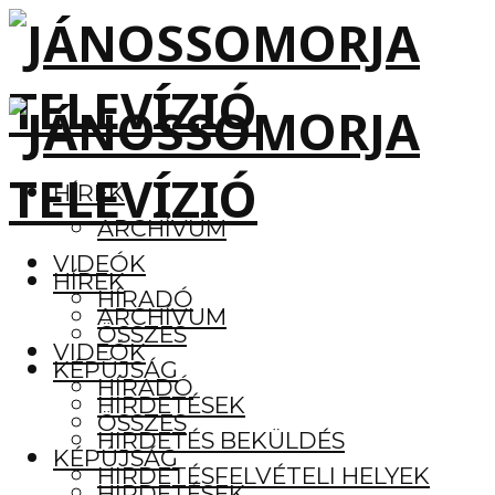
HÍREK
ARCHÍVUM
VIDEÓK
HÍREK
HÍRADÓ
ARCHÍVUM
ÖSSZES
VIDEÓK
KÉPÚJSÁG
HÍRADÓ
HIRDETÉSEK
ÖSSZES
HIRDETÉS BEKÜLDÉS
KÉPÚJSÁG
HIRDETÉSFELVÉTELI HELYEK
HIRDETÉSEK