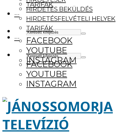
TARIFÁK
HIRDETÉS BEKÜLDÉS
···
HIRDETÉSFELVÉTELI HELYEK
TARIFÁK
···
FACEBOOK
YOUTUBE
INSTAGRAM
FACEBOOK
YOUTUBE
INSTAGRAM