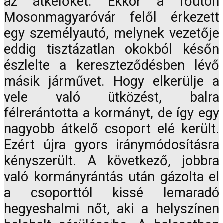
az átkelőket. Ekkor a főúton
Mosonmagyaróvár felől érkezett
egy személyautó, melynek vezetője
eddig tisztázatlan okokból későn
észlelte a kereszteződésben lévő
másik járművet. Hogy elkerülje a
vele való ütközést, balra
félrerántotta a kormányt, de így egy
nagyobb átkelő csoport elé került.
Ezért újra gyors iránymódosításra
kényszerült. A következő, jobbra
való kormányrántás után gázolta el
a csoporttól kissé lemaradó
hegyeshalmi nőt, aki a helyszínen