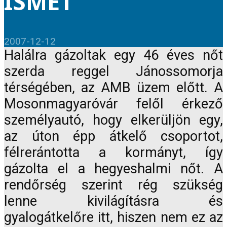
ISMÉT
2007-12-12
Halálra gázoltak egy 46 éves nőt
szerda reggel Jánossomorja
térségében, az AMB üzem előtt. A
Mosonmagyaróvár felől érkező
személyautó, hogy elkerüljön egy,
az úton épp átkelő csoportot,
félrerántotta a kormányt, így
gázolta el a hegyeshalmi nőt. A
rendőrség szerint rég szükség
lenne kivilágításra és
gyalogátkelőre itt, hiszen nem ez az