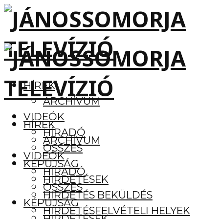
HÍREK
ARCHÍVUM
VIDEÓK
HÍREK
HÍRADÓ
ARCHÍVUM
ÖSSZES
VIDEÓK
KÉPÚJSÁG
HÍRADÓ
HIRDETÉSEK
ÖSSZES
HIRDETÉS BEKÜLDÉS
KÉPÚJSÁG
HIRDETÉSFELVÉTELI HELYEK
HIRDETÉSEK