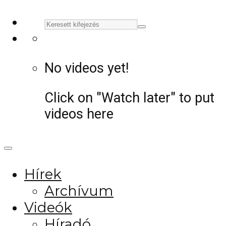
No videos yet!
Click on "Watch later" to put
videos here
Hírek
Archívum
Videók
Híradó