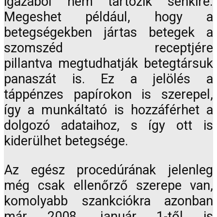
igazából nem tartozik senkire.
Megeshet például, hogy a
betegségekben jártas betegek a
szomszéd receptjére
pillantva megtudhatják betegtársuk
panaszát is. Ez a jelölés a
táppénzes papírokon is szerepel,
így a munkáltató is hozzáférhet a
dolgozó adataihoz, s így ott is
kiderülhet betegsége.
Az egész procedúrának jelenleg
még csak ellenőrző szerepe van,
komolyabb szankciókra azonban
már 2008. január 1-től is