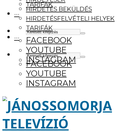
TARIFÁK
HIRDETÉS BEKÜLDÉS
···
HIRDETÉSFELVÉTELI HELYEK
TARIFÁK
···
FACEBOOK
YOUTUBE
INSTAGRAM
FACEBOOK
YOUTUBE
INSTAGRAM