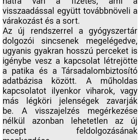
hátra van a fizetés, ami a
visszaadással együtt továbbnöveli a
várakozást és a sort.
Az új rendszerrel a gyógyszertár
dolgozói sincsenek megelégedve,
ugyanis gyakran hosszú perceket is
igénybe vesz a kapcsolat létrejötte
a patika és a Társadalombiztosító
adatbázisa között. A műholdas
kapcsolatot ilyenkor viharok, vagy
más légköri jelenségek zavarják
be. A visszajelzés megérkezése
nélkül azonban lehetetlen az új
recept feldolgozásának