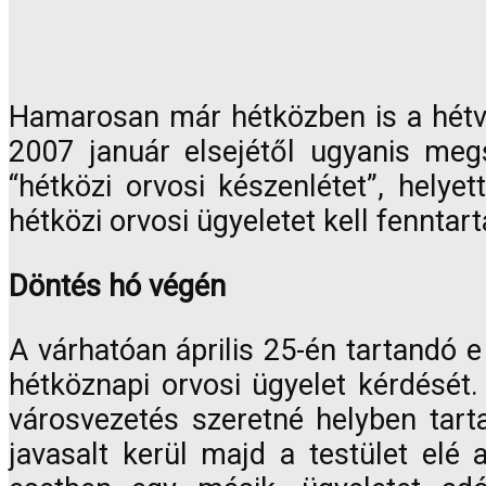
Hamarosan már hétközben is a hétvé
2007 január elsejétől ugyanis me
“hétközi orvosi készenlétet”, helye
hétközi orvosi ügyeletet kell fenntart
Döntés hó végén
A várhatóan április 25-én tartandó e
hétköznapi orvosi ügyelet kérdését.
városvezetés szeretné helyben tarta
javasalt kerül majd a testület elé a