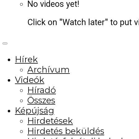
No videos yet!
Click on "Watch later" to put 
Hírek
Archívum
Videók
Híradó
Összes
Képújság
Hirdetések
Hirdetés beküldés