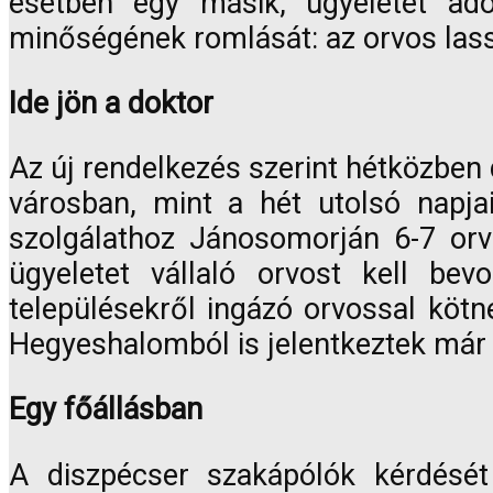
esetben egy másik, ügyeletet adó
minőségének romlását: az orvos lassú
Ide jön a doktor
Az új rendelkezés szerint hétközben 
városban, mint a hét utolsó napja
szolgálathoz Jánosomorján 6-7 orv
ügyeletet vállaló orvost kell b
településekről ingázó orvossal kötn
Hegyeshalomból is jelentkeztek már 
Egy főállásban
A diszpécser szakápólók kérdését