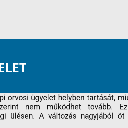
ELET
i orvosi ügyelet helyben tartását, m
 szerint nem működhet tovább. E
i ülésen. A változás nagyjából öt mi