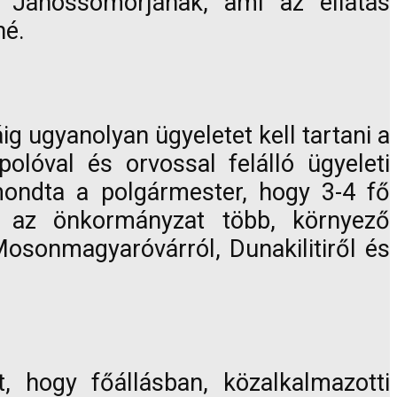
a Jánossomorjának, ami az ellátás
né.
g ugyanolyan ügyeletet kell tartani a
lóval és orvossal felálló ügyeleti
mondta a polgármester, hogy 3-4 fő
n az önkormányzat több, környező
Mosonmagyaróvárról, Dunakilitiről és
 hogy főállásban, közalkalmazotti