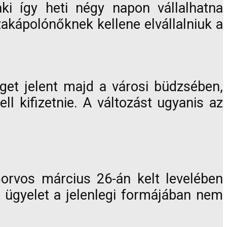
ki így heti négy napon vállalhatna
akápolónőknek kellene elvállalniuk a
éget jelent majd a városi büdzsében,
l kifizetnie. A változást ugyanis az
őorvos március 26-án kelt levelében
i ügyelet a jelenlegi formájában nem