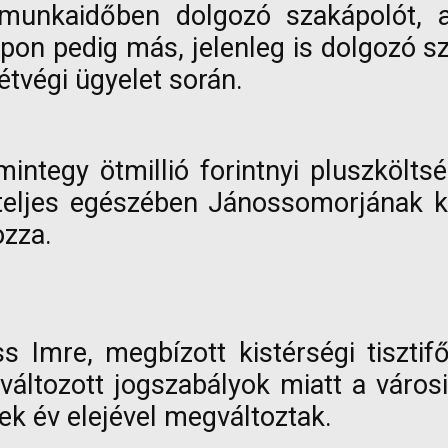
munkaidőben dolgozó szakápolót, a
on pedig más, jelenleg is dolgozó sz
étvégi ügyelet során.
integy ötmillió forintnyi pluszkölts
 teljes egészében Jánossomorjának kel
ozza.
s Imre, megbízott kistérségi tisztif
változott jogszabályok miatt a város
ek év elejével megváltoztak.