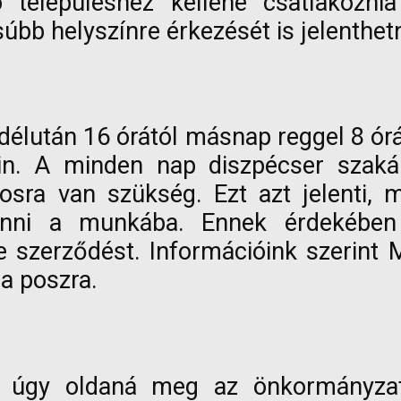
 településhez kellene csatlakozni
bb helyszínre érkezését is jelenthet
délután 16 órától másnap reggel 8 órái
in. A minden nap diszpécser szakápo
osra van szükség. Ezt azt jelenti, 
evonni a munkába. Ennek érdekébe
e szerződést. Információink szerint 
a poszra.
 úgy oldaná meg az önkormányzat,