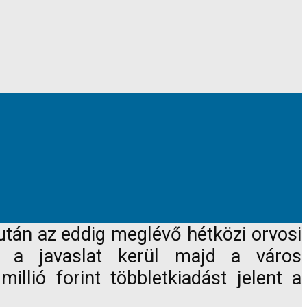
iután az eddig meglévő hétközi orvosi
z a javaslat kerül majd a város
llió forint többletkiadást jelent a