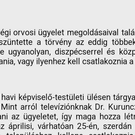
gi orvosi ügyelet megoldásaival talá
gszüntette a törvény az eddig több
tte ugyanolyan, diszpécserrel és közp
ania, vagy ilyenhez kell csatlakoznia a
 havi képviselő-testületi ülésen tár
 Mint arról televíziónknak Dr. Kurun
ni az ügyeletet, így maga hozza lét
z áprilisi, várhatóan 25-én, szerdán