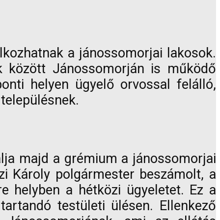
lkozhatnak a jánossomorjai lakosok.
ek között Jánossomorján is működő
onti helyen ügyelő orvossal felálló,
 településnek.
gyalja majd a grémium a jánossomorjai
czi Károly polgármester beszámolt, a
re helyben a hétközi ügyeletet. Ez a
 tartandó testületi ülésen. Ellenkező