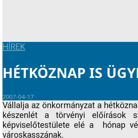
HÍREK
HÉTKÖZNAP IS ÜGY
2007-04-17
Vállalja az önkormányzat a hétköznap
készenlét a törvényi előírások
képviselőtestülete elé a hónap vég
városkasszának.