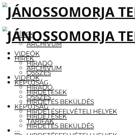
HÍREK
ARCHÍVUM
VIDEÓK
HÍREK
HÍRADÓ
ARCHÍVUM
ÖSSZES
VIDEÓK
KÉPÚJSÁG
HÍRADÓ
HIRDETÉSEK
ÖSSZES
HIRDETÉS BEKÜLDÉS
KÉPÚJSÁG
HIRDETÉSFELVÉTELI HELYEK
HIRDETÉSEK
TARIFÁK
HIRDETÉS BEKÜLDÉS
···