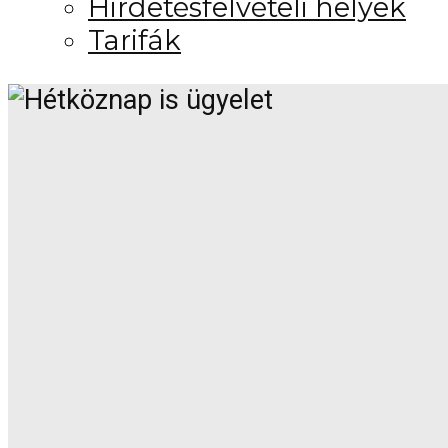
Hirdetésfelvételi helyek
Tarifák