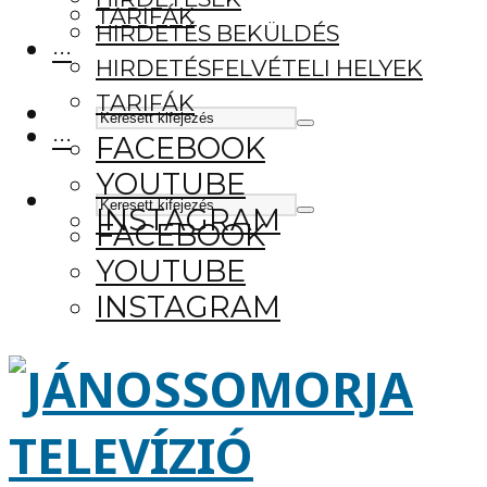
TARIFÁK
HIRDETÉS BEKÜLDÉS
···
HIRDETÉSFELVÉTELI HELYEK
TARIFÁK
···
FACEBOOK
YOUTUBE
INSTAGRAM
FACEBOOK
YOUTUBE
INSTAGRAM