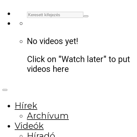
No videos yet!
Click on "Watch later" to put
videos here
Hírek
Archívum
Videók
Híradó