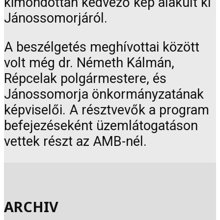
kimondottan kedvező kép alakult ki
Jánossomorjáról.
A beszélgetés meghívottai között
volt még dr. Németh Kálmán,
Répcelak polgármestere, és
Jánossomorja önkormányzatának
képviselői. A résztvevők a program
befejezéseként üzemlátogatáson
vettek részt az AMB-nél.
ARCHIV