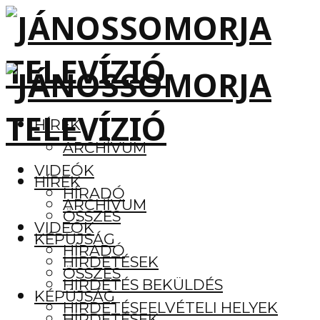
HÍREK
ARCHÍVUM
VIDEÓK
HÍREK
HÍRADÓ
ARCHÍVUM
ÖSSZES
VIDEÓK
KÉPÚJSÁG
HÍRADÓ
HIRDETÉSEK
ÖSSZES
HIRDETÉS BEKÜLDÉS
KÉPÚJSÁG
HIRDETÉSFELVÉTELI HELYEK
HIRDETÉSEK