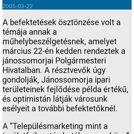
2005-03-22
A befektetések ösztönzése volt a
témája annak a
műhelybeszélgetésnek, amelyet
március 22-én kedden rendeztek a
jánossomorjai Polgármesteri
Hivatalban. A résztvevők úgy
gondolják, Jánossomorja ipari
területeinek fejlődése példa értékű,
és optimistán látják városunk
esélyeit a további befektetőknél.
A “Településmarketing mint a