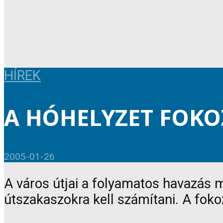
HÍREK
A HÓHELYZET FOKO
2005-01-26
A város útjai a folyamatos havazás mi
útszakaszokra kell számítani. A foko