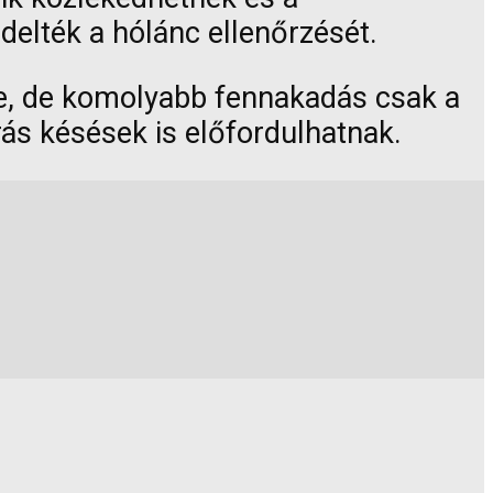
delték a hólánc ellenőrzését.
te, de komolyabb fennakadás csak a
rás késések is előfordulhatnak.