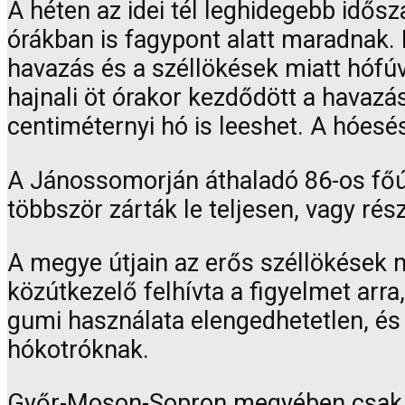
A héten az idei tél leghidegebb idő
órákban is fagypont alatt maradnak. 
havazás és a széllökések miatt hóf
hajnali öt órakor kezdődött a havazás
centiméternyi hó is leeshet. A hóesé
A Jánossomorján áthaladó 86-os főú
többször zárták le teljesen, vagy ré
A megye útjain az erős széllökések m
közútkezelő felhívta a figyelmet arra
gumi használata elengedhetetlen, és
hókotróknak.
Győr-Moson-Sopron megyében csak a