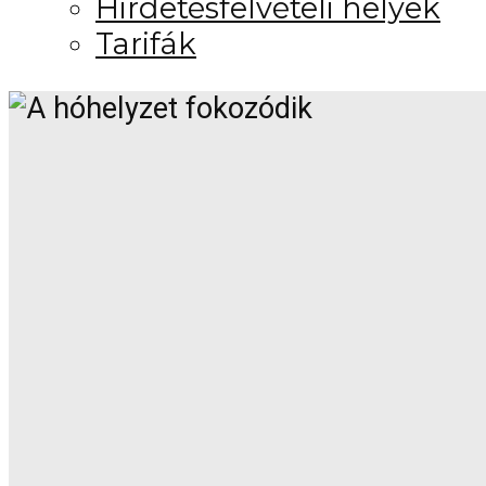
Hirdetésfelvételi helyek
Tarifák