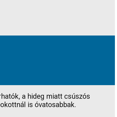
árhatók, a hideg miatt csúszós
zokottnál is óvatosabbak.