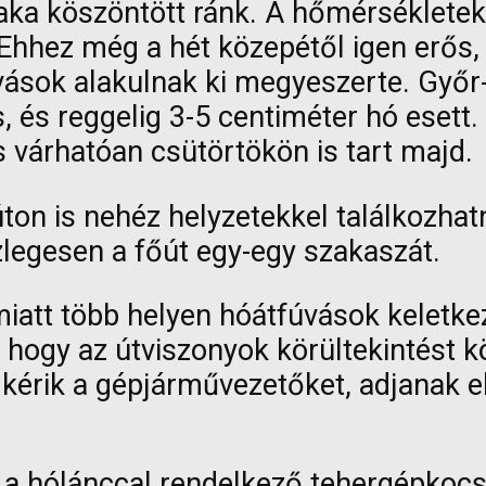
szaka köszöntött ránk. A hőmérséklete
Ehhez még a hét közepétől igen erős, f
úvások alakulnak ki megyeszerte. G
, és reggelig 3-5 centiméter hó esett.
s várhatóan csütörtökön is tart majd.
ton is nehéz helyzetekkel találkozha
szlegesen a főút egy-egy szakaszát.
iatt több helyen hóátfúvások keletkez
, hogy az útviszonyok körültekintést kö
 kérik a gépjárművezetőket, adjanak e
 hólánccal rendelkező tehergépkocsi