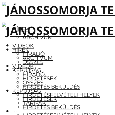
HÍREK
ARCHÍVUM
VIDEÓK
HÍREK
HÍRADÓ
ARCHÍVUM
ÖSSZES
VIDEÓK
KÉPÚJSÁG
HÍRADÓ
HIRDETÉSEK
ÖSSZES
HIRDETÉS BEKÜLDÉS
KÉPÚJSÁG
HIRDETÉSFELVÉTELI HELYEK
HIRDETÉSEK
TARIFÁK
HIRDETÉS BEKÜLDÉS
···