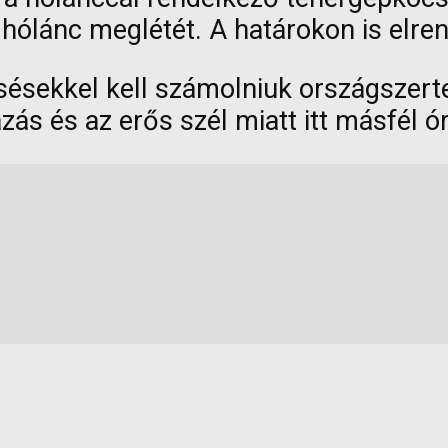
hólánc meglétét. A határokon is elren
sésekkel kell számolniuk országszer
zás és az erős szél miatt itt másfél ó