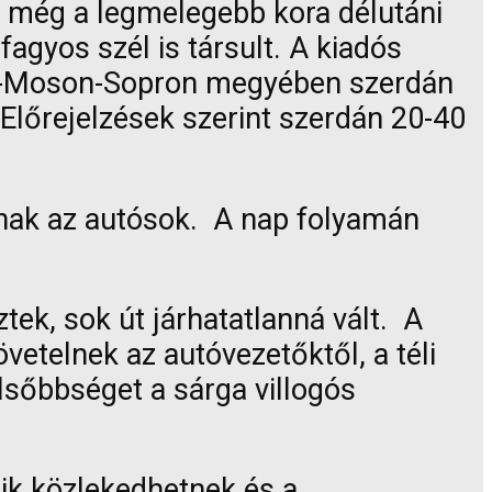
k még a legmelegebb kora délutáni
agyos szél is társult. A kiadós
yőr-Moson-Sopron megyében szerdán
 Előrejelzések szerint szerdán 20-40
tnak az autósok. A nap folyamán
tek, sok út járhatatlanná vált. A
vetelnek az autóvezetőktől, a téli
lsőbbséget a sárga villogós
k közlekedhetnek és a