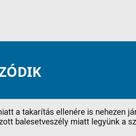
ZÓDIK
att a takarítás ellenére is nehezen j
zott balesetveszély miatt legyünk a s