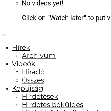
No videos yet!
Click on "Watch later" to put 
Hírek
Archívum
Videók
Híradó
Összes
Képújság
Hirdetések
Hirdetés beküldés