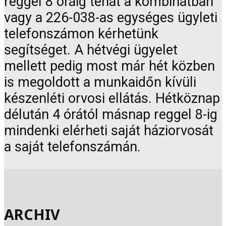
reggel 8 óráig tehát a kombinátban
vagy a 226-038-as egységes ügyleti
telefonszámon kérhetünk
segítséget. A hétvégi ügyelet
mellett pedig most már hét közben
is megoldott a munkaidőn kívüli
készenléti orvosi ellátás. Hétköznap
délután 4 órától másnap reggel 8-ig
mindenki elérheti saját háziorvosát
a saját telefonszámán.
ARCHIV