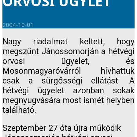
ORVOSI ÜGYLET
2004-10-01
Nagy riadalmat keltett, hogy
megszűnt Jánossomorján a hétvégi
orvosi ügyelet, és
Mosonmagyaróvárról hívhattuk
csak a sürgősségi ellátást. A
hétvégi ügyelet azonban sokak
megnyugvására most ismét helyben
található.
Szeptember 27 óta újra működik