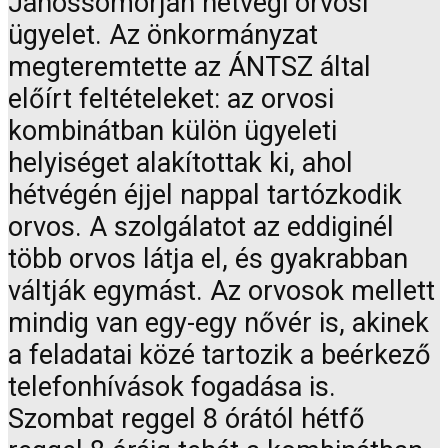
Jánossomorján hétvégi orvosi
ügyelet. Az önkormányzat
megteremtette az ÁNTSZ által
előírt feltételeket: az orvosi
kombinátban külön ügyeleti
helyiséget alakítottak ki, ahol
hétvégén éjjel nappal tartózkodik
orvos. A szolgálatot az eddiginél
több orvos látja el, és gyakrabban
váltják egymást. Az orvosok mellett
mindig van egy-egy nővér is, akinek
a feladatai közé tartozik a beérkező
telefonhívások fogadása is.
Szombat reggel 8 órától hétfő