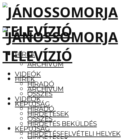
HÍREK
ARCHÍVUM
VIDEÓK
HÍREK
HÍRADÓ
ARCHÍVUM
ÖSSZES
VIDEÓK
KÉPÚJSÁG
HÍRADÓ
HIRDETÉSEK
ÖSSZES
HIRDETÉS BEKÜLDÉS
KÉPÚJSÁG
HIRDETÉSFELVÉTELI HELYEK
HIRDETÉSEK