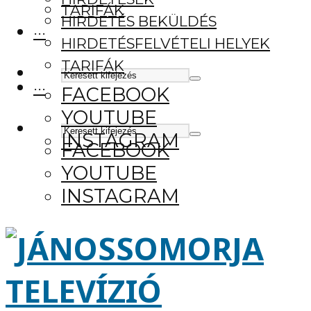
TARIFÁK
HIRDETÉS BEKÜLDÉS
···
HIRDETÉSFELVÉTELI HELYEK
TARIFÁK
···
FACEBOOK
YOUTUBE
INSTAGRAM
FACEBOOK
YOUTUBE
INSTAGRAM