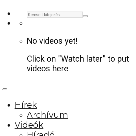
No videos yet!
Click on "Watch later" to put
videos here
Hírek
Archívum
Videók
Híradó