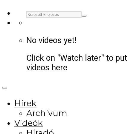
No videos yet!
Click on "Watch later" to put
videos here
Hírek
Archívum
Videók
Híradó