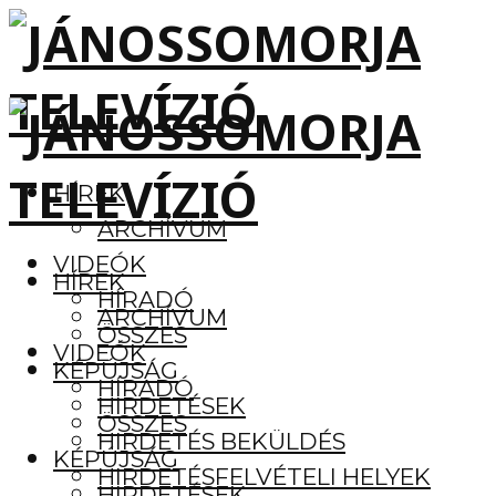
HÍREK
ARCHÍVUM
VIDEÓK
HÍREK
HÍRADÓ
ARCHÍVUM
ÖSSZES
VIDEÓK
KÉPÚJSÁG
HÍRADÓ
HIRDETÉSEK
ÖSSZES
HIRDETÉS BEKÜLDÉS
KÉPÚJSÁG
HIRDETÉSFELVÉTELI HELYEK
HIRDETÉSEK