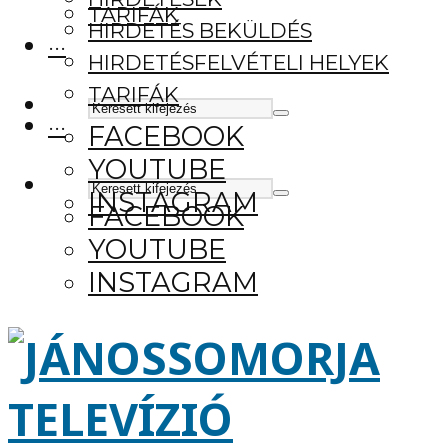
TARIFÁK
HIRDETÉS BEKÜLDÉS
···
HIRDETÉSFELVÉTELI HELYEK
TARIFÁK
···
FACEBOOK
YOUTUBE
INSTAGRAM
FACEBOOK
YOUTUBE
INSTAGRAM