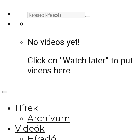
No videos yet!
Click on "Watch later" to put
videos here
Hírek
Archívum
Videók
Híradó