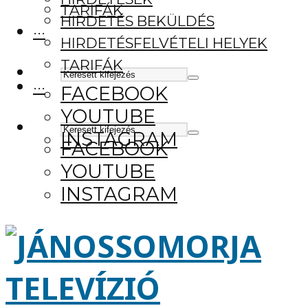
TARIFÁK
HIRDETÉS BEKÜLDÉS
···
HIRDETÉSFELVÉTELI HELYEK
TARIFÁK
···
FACEBOOK
YOUTUBE
INSTAGRAM
FACEBOOK
YOUTUBE
INSTAGRAM