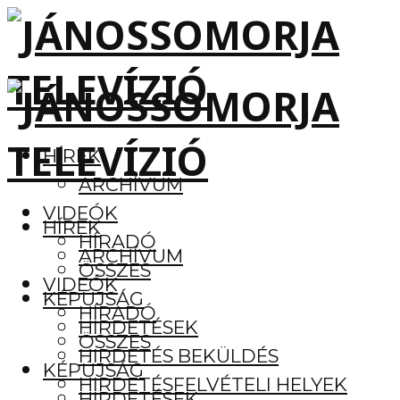
HÍREK
ARCHÍVUM
VIDEÓK
HÍREK
HÍRADÓ
ARCHÍVUM
ÖSSZES
VIDEÓK
KÉPÚJSÁG
HÍRADÓ
HIRDETÉSEK
ÖSSZES
HIRDETÉS BEKÜLDÉS
KÉPÚJSÁG
HIRDETÉSFELVÉTELI HELYEK
HIRDETÉSEK