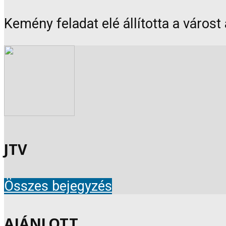
Kemény feladat elé állította a várost 
JTV
Összes bejegyzés
AJÁNLOTT