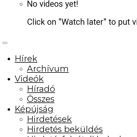
No videos yet!
Click on "Watch later" to put 
Hírek
Archívum
Videók
Híradó
Összes
Képújság
Hirdetések
Hirdetés beküldés