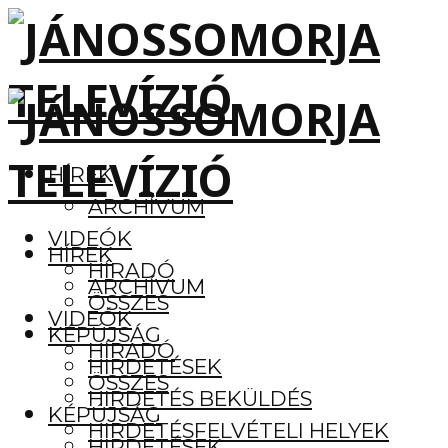
HÍREK
ARCHÍVUM
VIDEÓK
HÍREK
HÍRADÓ
ARCHÍVUM
ÖSSZES
VIDEÓK
KÉPÚJSÁG
HÍRADÓ
HIRDETÉSEK
ÖSSZES
HIRDETÉS BEKÜLDÉS
KÉPÚJSÁG
HIRDETÉSFELVÉTELI HELYEK
HIRDETÉSEK