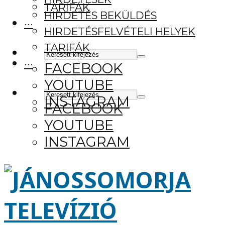
TARIFÁK
HIRDETÉS BEKÜLDÉS
···
HIRDETÉSFELVÉTELI HELYEK
TARIFÁK
···
FACEBOOK
YOUTUBE
INSTAGRAM
FACEBOOK
YOUTUBE
INSTAGRAM