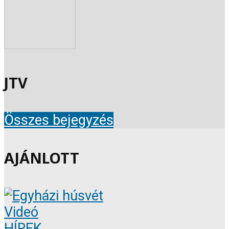
JTV
Összes bejegyzés
AJÁNLOTT
Videó
HÍREK