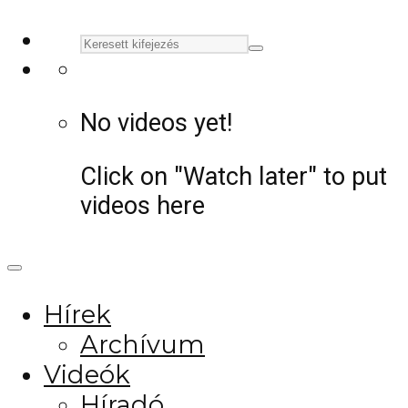
No videos yet!
Click on "Watch later" to put
videos here
Hírek
Archívum
Videók
Híradó