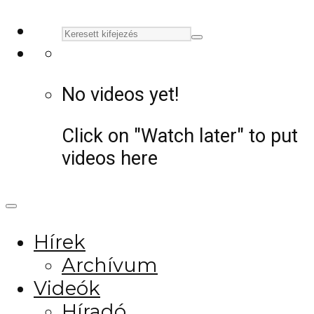
No videos yet!
Click on "Watch later" to put
videos here
Hírek
Archívum
Videók
Híradó