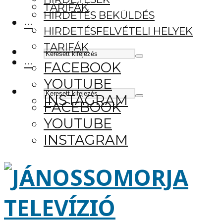
TARIFÁK
HIRDETÉS BEKÜLDÉS
···
HIRDETÉSFELVÉTELI HELYEK
TARIFÁK
···
FACEBOOK
YOUTUBE
INSTAGRAM
FACEBOOK
YOUTUBE
INSTAGRAM