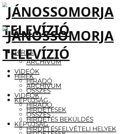
HÍREK
ARCHÍVUM
VIDEÓK
HÍREK
HÍRADÓ
ARCHÍVUM
ÖSSZES
VIDEÓK
KÉPÚJSÁG
HÍRADÓ
HIRDETÉSEK
ÖSSZES
HIRDETÉS BEKÜLDÉS
KÉPÚJSÁG
HIRDETÉSFELVÉTELI HELYEK
HIRDETÉSEK