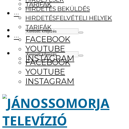
TARIFÁK
HIRDETÉS BEKÜLDÉS
···
HIRDETÉSFELVÉTELI HELYEK
TARIFÁK
···
FACEBOOK
YOUTUBE
INSTAGRAM
FACEBOOK
YOUTUBE
INSTAGRAM