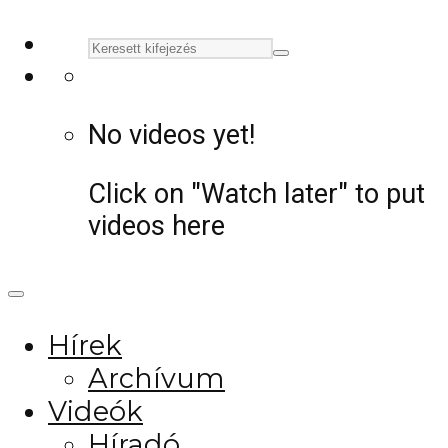
No videos yet!
Click on "Watch later" to put
videos here
Hírek
Archívum
Videók
Híradó