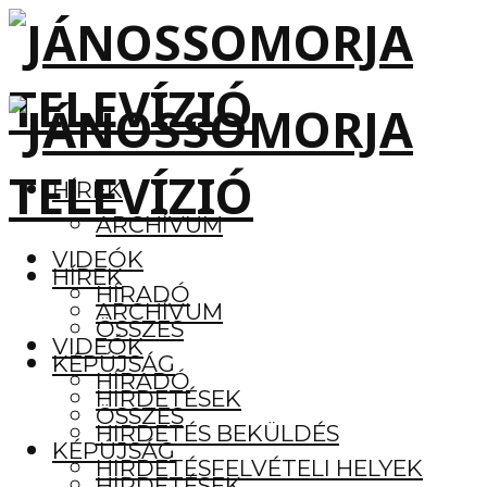
HÍREK
ARCHÍVUM
VIDEÓK
HÍREK
HÍRADÓ
ARCHÍVUM
ÖSSZES
VIDEÓK
KÉPÚJSÁG
HÍRADÓ
HIRDETÉSEK
ÖSSZES
HIRDETÉS BEKÜLDÉS
KÉPÚJSÁG
HIRDETÉSFELVÉTELI HELYEK
HIRDETÉSEK