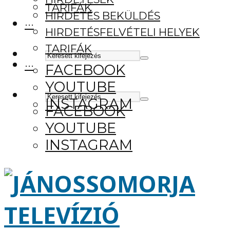
TARIFÁK
HIRDETÉS BEKÜLDÉS
···
HIRDETÉSFELVÉTELI HELYEK
TARIFÁK
···
FACEBOOK
YOUTUBE
INSTAGRAM
FACEBOOK
YOUTUBE
INSTAGRAM