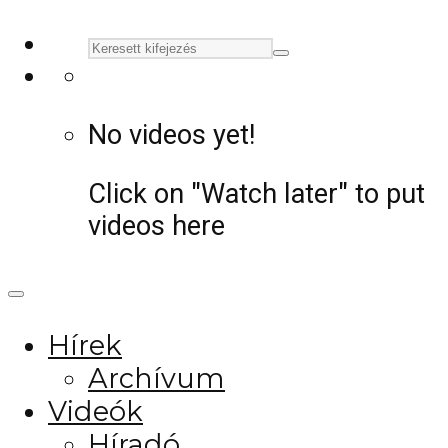
No videos yet!
Click on "Watch later" to put
videos here
Hírek
Archívum
Videók
Híradó