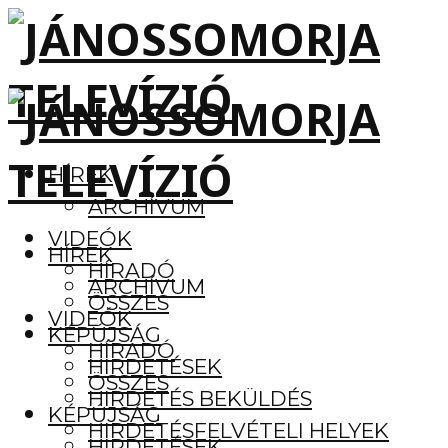
HÍREK
ARCHÍVUM
VIDEÓK
HÍREK
HÍRADÓ
ARCHÍVUM
ÖSSZES
VIDEÓK
KÉPÚJSÁG
HÍRADÓ
HIRDETÉSEK
ÖSSZES
HIRDETÉS BEKÜLDÉS
KÉPÚJSÁG
HIRDETÉSFELVÉTELI HELYEK
HIRDETÉSEK